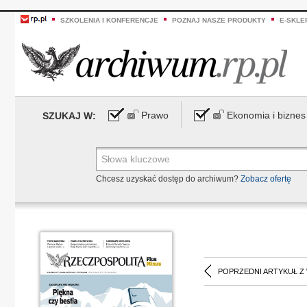
SZKOLENIA I KONFERENCJE
POZNAJ NASZE PRODUKTY
E-SKLE
Prawo
Ekonomia i biznes
SZUKAJ W:
Chcesz uzyskać dostęp do archiwum?
Zobacz ofertę
POPRZEDNI ARTYKUŁ Z