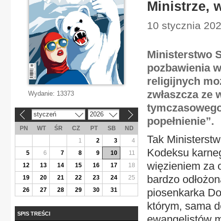
Ministrze, 
10 stycznia 202
Ministerstwo 
pozbawienia w
religijnych mo
zwłaszcza ze 
Wydanie:
13373
tymczasowego 
styczeń
2026
«
»
popełnienie”.
PN
WT
ŚR
CZ
PT
SB
ND
Tak Ministerstw
1
2
3
4
Kodeksu karneg
5
6
7
8
9
10
11
więzieniem za 
12
13
14
15
16
17
18
bardzo odłożon
19
20
21
22
23
24
25
26
27
28
29
30
31
piosenkarka Dod
którym, sama de
SPIS TREŚCI
ewangelistów m