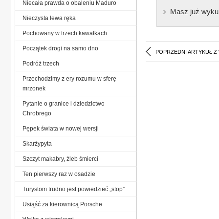
Niecała prawda o obaleniu Maduro
Masz już wyku
Nieczysta lewa ręka
Pochowany w trzech kawałkach
Początek drogi na samo dno
POPRZEDNI ARTYKUŁ Z
Podróż trzech
Przechodzimy z ery rozumu w sferę
mrzonek
Pytanie o granice i dziedzictwo
Chrobrego
Pępek świata w nowej wersji
Skarżypyta
Szczyt makabry, żleb śmierci
Ten pierwszy raz w osadzie
Turystom trudno jest powiedzieć „stop”
Usiąść za kierownicą Porsche