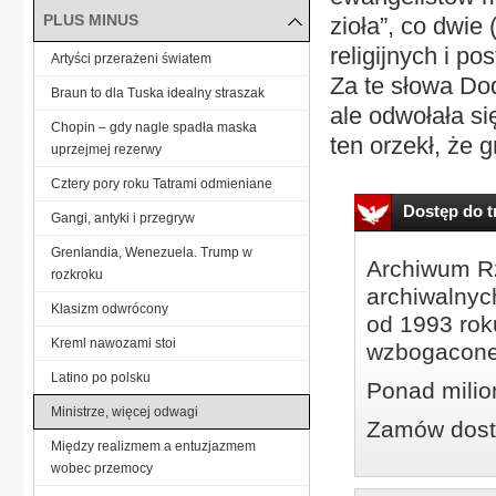
PLUS MINUS
zioła”, co dwie
religijnych i p
Artyści przerażeni światem
Za te słowa Dod
Braun to dla Tuska idealny straszak
ale odwołała s
Chopin – gdy nagle spadła maska
ten orzekł, że 
uprzejmej rezerwy
Cztery pory roku Tatrami odmieniane
Dostęp do tr
Gangi, antyki i przegryw
Grenlandia, Wenezuela. Trump w
Archiwum Rz
rozkroku
archiwalnyc
Klasizm odwrócony
od 1993 roku
Kreml nawozami stoi
wzbogacone
Latino po polsku
Ponad milio
Ministrze, więcej odwagi
Zamów dostę
Między realizmem a entuzjazmem
wobec przemocy