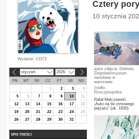
Cztery por
10 stycznia 202
Wydanie:
13373
autor zdjęcia: Doliński
styczeń
2026
«
»
Zbigniew/muzeum
narodowe w
PN
WT
ŚR
CZ
PT
SB
ND
warszawie
źródło:
1
2
3
4
Rzeczpospolita
5
6
7
8
9
10
11
Rafał Malczewski,
„Auto na tle zimowego
12
13
14
15
16
17
18
pejzażu” (ok. 1930)
19
20
21
22
23
24
25
26
27
28
29
30
31
SPIS TREŚCI