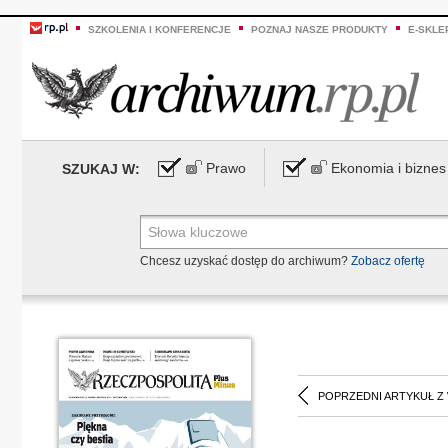
SZKOLENIA I KONFERENCJE
POZNAJ NASZE PRODUKTY
E-SKLE
Prawo
Ekonomia i biznes
SZUKAJ W:
Chcesz uzyskać dostęp do archiwum?
Zobacz ofertę
POPRZEDNI ARTYKUŁ Z