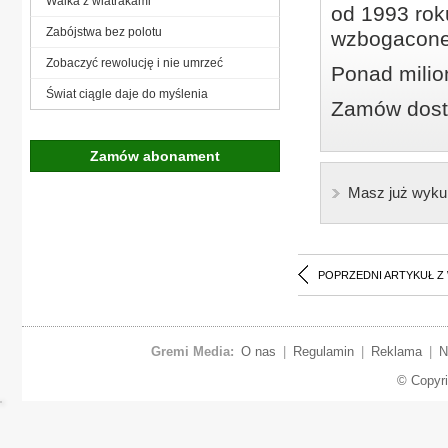
Walka z wiatrakami
od 1993 roku
Zabójstwa bez polotu
wzbogacone
Zobaczyć rewolucję i nie umrzeć
Ponad milio
Świat ciągle daje do myślenia
Zamów dostę
Zamów abonament
Masz już wyku
POPRZEDNI ARTYKUŁ Z
Gremi Media:
O nas
|
Regulamin
|
Reklama
|
N
© Copyr