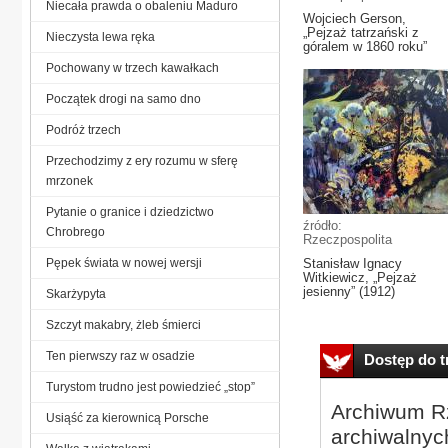
Niecała prawda o obaleniu Maduro
Wojciech Gerson,
„Pejzaż tatrzański z
Nieczysta lewa ręka
góralem w 1860 roku”
Pochowany w trzech kawałkach
Początek drogi na samo dno
Podróż trzech
Przechodzimy z ery rozumu w sferę
mrzonek
Pytanie o granice i dziedzictwo
źródło:
Chrobrego
Rzeczpospolita
Pępek świata w nowej wersji
Stanisław Ignacy
Witkiewicz, „Pejzaż
jesienny” (1912)
Skarżypyta
Szczyt makabry, żleb śmierci
Ten pierwszy raz w osadzie
Dostęp do tr
Turystom trudno jest powiedzieć „stop”
Archiwum Rz
Usiąść za kierownicą Porsche
archiwalnyc