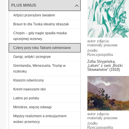
PLUS MINUS
Artyści przerażeni światem
Braun to dla Tuska idealny straszak
Chopin – gdy nagle spadła maska
uprzejmej rezerwy
autor zdjęcia:
materiały prasowe
Cztery pory roku Tatrami odmieniane
źródło:
Rzeczpospolita
Gangi, antyki i przegryw
Zofia Stryjeńska,
„Lelum” z serii „Bożki
Grenlandia, Wenezuela. Trump w
Słowiańskie” (1918)
rozkroku
Klasizm odwrócony
Kreml nawozami stoi
Latino po polsku
Ministrze, więcej odwagi
autor zdjęcia:
Między realizmem a entuzjazmem
materiały prasowe
wobec przemocy
źródło:
Rzeczpospolita