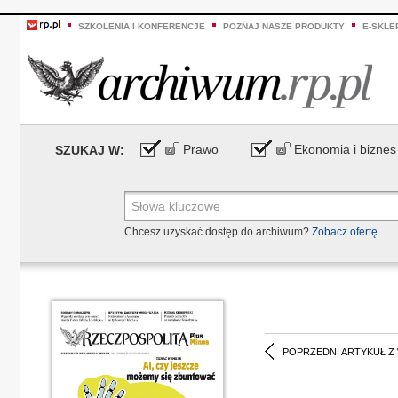
SZKOLENIA I KONFERENCJE
POZNAJ NASZE PRODUKTY
E-SKLE
Prawo
Ekonomia i biznes
SZUKAJ W:
Chcesz uzyskać dostęp do archiwum?
Zobacz ofertę
POPRZEDNI ARTYKUŁ Z