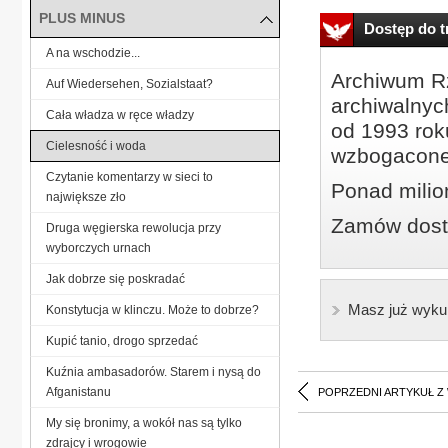
PLUS MINUS
Dostęp do tr
A na wschodzie...
Archiwum Rz
Auf Wiedersehen, Sozialstaat?
archiwalnyc
Cała władza w ręce władzy
od 1993 roku
Cielesność i woda
wzbogacone
Czytanie komentarzy w sieci to
Ponad milio
największe zło
Zamów dostę
Druga węgierska rewolucja przy
wyborczych urnach
Jak dobrze się poskradać
Masz już wyku
Konstytucja w klinczu. Może to dobrze?
Kupić tanio, drogo sprzedać
Kuźnia ambasadorów. Starem i nysą do
Afganistanu
POPRZEDNI ARTYKUŁ Z
My się bronimy, a wokół nas są tylko
zdrajcy i wrogowie