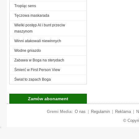
Tropiąc sens
Tęczowa maskarada
Wielki postęp AI i bunt przeciw
maszynom
Winni atakowali niewinnych
Wodne gniazdo
Zabawa w Boga na sterydach
Śmierć w First Person View
Świat to zapach Boga
Zamów abonament
Gremi Media:
O nas
|
Regulamin
|
Reklama
|
N
© Copyr