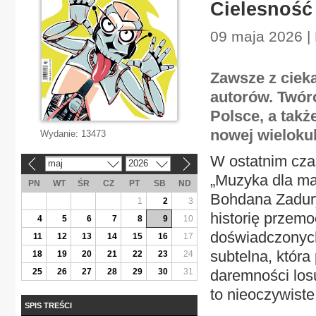
Cielesność
09 maja 2026 | 
Zawsze z ciek
autorów. Twórc
Polsce, a takż
nowej wieloku
Wydanie:
13473
W ostatnim cza
maj
2026
«
»
„Muzyka dla ma
PN
WT
ŚR
CZ
PT
SB
ND
Bohdana Zadury.
1
2
3
historię przem
4
5
6
7
8
9
10
doświadczonych 
11
12
13
14
15
16
17
subtelna, która
18
19
20
21
22
23
24
25
26
27
28
29
30
31
daremności los
to nieoczywiste
SPIS TREŚCI