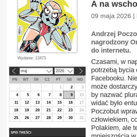
A na wschod
09 maja 2026 | 
Andrzej Poczob
nagrodzony Or
do internetu.
Wydanie:
13473
Czasami, w nap
potrzebą bycia
maj
2026
«
»
Facebooku. Nie 
PN
WT
ŚR
CZ
PT
SB
ND
może dostarczy
1
2
3
by nazwać plur
4
5
6
7
8
9
10
widać było entu
11
12
13
14
15
16
17
Poczobut wpraw
18
19
20
21
22
23
24
25
26
27
28
29
30
31
człowiekiem, c
Polakiem, ale t
SPIS TREŚCI
mniejszością w