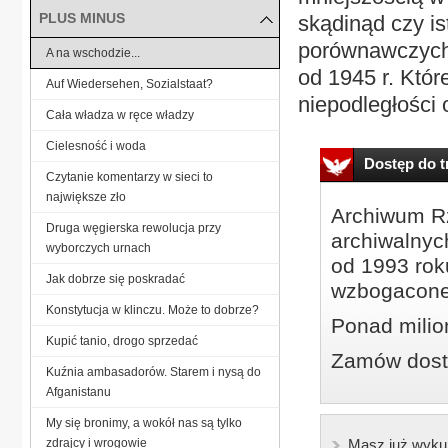
PLUS MINUS
skądinąd czy is
porównawczych P
A na wschodzie...
od 1945 r. Któr
Auf Wiedersehen, Sozialstaat?
niepodległości 
Cała władza w ręce władzy
Cielesność i woda
Dostęp do tr
Czytanie komentarzy w sieci to
największe zło
Archiwum Rz
Druga węgierska rewolucja przy
archiwalnyc
wyborczych urnach
od 1993 roku
Jak dobrze się poskradać
wzbogacone
Konstytucja w klinczu. Może to dobrze?
Ponad milio
Kupić tanio, drogo sprzedać
Zamów dostę
Kuźnia ambasadorów. Starem i nysą do
Afganistanu
My się bronimy, a wokół nas są tylko
zdrajcy i wrogowie
Masz już wyku