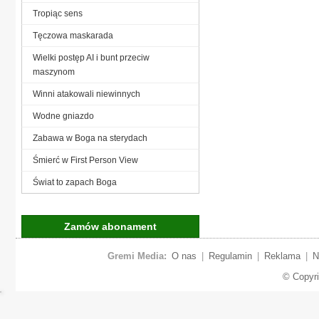
Tropiąc sens
Tęczowa maskarada
Wielki postęp AI i bunt przeciw
maszynom
Winni atakowali niewinnych
Wodne gniazdo
Zabawa w Boga na sterydach
Śmierć w First Person View
Świat to zapach Boga
Zamów abonament
Gremi Media:
O nas
|
Regulamin
|
Reklama
|
N
© Copyr