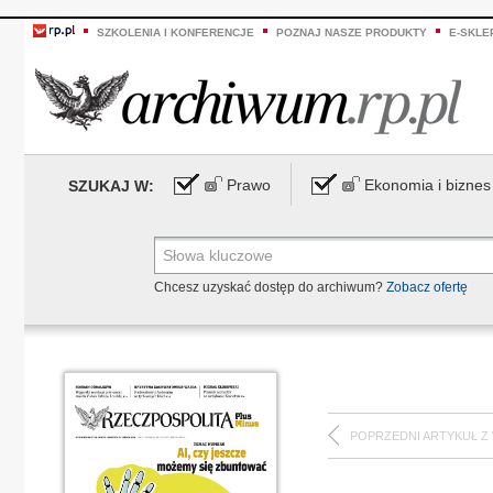
SZKOLENIA I KONFERENCJE
POZNAJ NASZE PRODUKTY
E-SKLE
Prawo
Ekonomia i biznes
SZUKAJ W:
Chcesz uzyskać dostęp do archiwum?
Zobacz ofertę
POPRZEDNI ARTYKUŁ Z