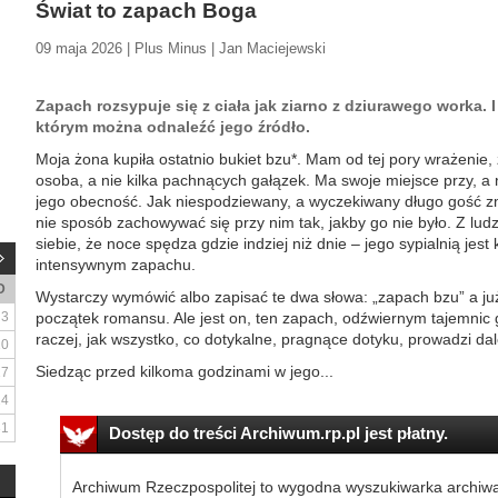
Świat to zapach Boga
09 maja 2026 | Plus Minus | Jan Maciejewski
Zapach rozsypuje się z ciała jak ziarno z dziurawego worka. 
którym można odnaleźć jego źródło.
Moja żona kupiła ostatnio bukiet bzu*. Mam od tej pory wrażenie
osoba, a nie kilka pachnących gałązek. Ma swoje miejsce przy, a 
jego obecność. Jak niespodziewany, a wyczekiwany długo gość 
nie sposób zachowywać się przy nim tak, jakby go nie było. Z lud
siebie, że noce spędza gdzie indziej niż dnie – jego sypialnią jest
intensywnym zapachu.
D
Wystarczy wymówić albo zapisać te dwa słowa: „zapach bzu” a ju
3
początek romansu. Ale jest on, ten zapach, odźwiernym tajemnic g
raczej, jak wszystko, co dotykalne, pragnące dotyku, prowadzi dal
10
Siedząc przed kilkoma godzinami w jego...
17
24
31
Dostęp do treści Archiwum.rp.pl jest płatny.
Archiwum Rzeczpospolitej to wygodna wyszukiwarka archiw