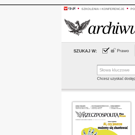
SZKOLENIA I KONFERENCJE
PO
Prawo
SZUKAJ W:
Chcesz uzyskać dostę