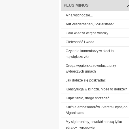
PLUS MINUS
A na wschodzie...
Auf Wiedersehen, Sozialstaat?
Cała władza w ręce władzy
Cielesność i woda
Czytanie komentarzy w sieci to
największe zło
Druga węgierska rewolucja przy
wyborczych urnach
Jak dobrze się poskradać
Konstytucja w klinczu. Może to dobrze?
Kupić tanio, drogo sprzedać
Kuźnia ambasadorów. Starem i nysą do
Afganistanu
My się bronimy, a wokół nas są tylko
zdrajcy i wrogowie