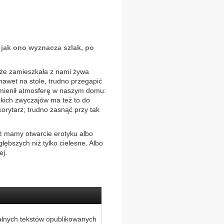
I jak ono wyznacza szlak, po
, że zamieszkała z nami żywa
nawet na stole, trudno przegapić
zmienił atmosferę w naszym domu:
zkich zwyczajów ma też to do
 korytarz; trudno zasnąć przy tak
ż mamy otwarcie erotyku albo
łębszych niż tylko cielesne. Albo
ej.
alnych tekstów opublikowanych