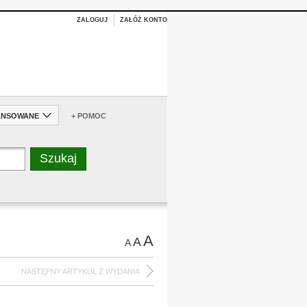
ZALOGUJ
ZAŁÓŻ KONTO
ANSOWANE
+ POMOC
A
A
A
NASTĘPNY ARTYKUŁ Z WYDANIA