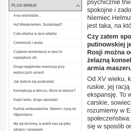
psychicznie trw
PLUS MINUS
spokojne i zado
A na wschodzie...
Niemiec Helmut 
jest taka, na k
Auf Wiedersehen, Sozialstaat?
Cała władza w ręce władzy
Czy zatem spos
Cielesność i woda
putinowskiej j
Rosji można od
Czytanie komentarzy w sieci to
największe zło
żelazną konsek
armia maszeru
Druga węgierska rewolucja przy
wyborczych urnach
Od XV wieku, k
Jak dobrze się poskradać
ruskie, jej rac
Konstytucja w klinczu. Może to dobrze?
ekspansję. To 
Kupić tanio, drogo sprzedać
carskie, sowiec
Kuźnia ambasadorów. Starem i nysą do
rozumiemy w Eu
Afganistanu
społeczeństwa: 
My się bronimy, a wokół nas są tylko
się w sposób or
zdrajcy i wrogowie