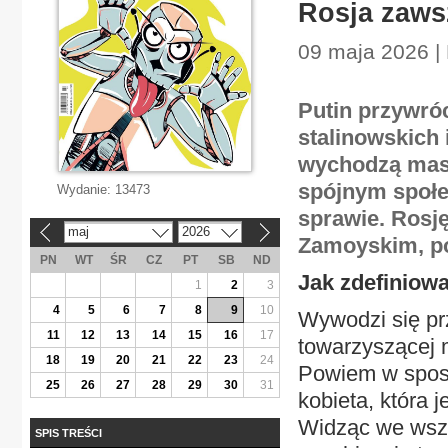
Rosja zaws
09 maja 2026 |
Putin przywróc
stalinowskich i
wychodzą maso
spójnym społe
Wydanie:
13473
sprawie. Rosj
maj
2026
«
»
Zamoyskim, po
PN
WT
ŚR
CZ
PT
SB
ND
Jak zdefiniow
1
2
3
4
5
6
7
8
9
10
Wywodzi się pr
11
12
13
14
15
16
17
towarzyszącej 
18
19
20
21
22
23
24
Powiem w sposó
25
26
27
28
29
30
31
kobieta, która 
Widząc we wszy
SPIS TREŚCI