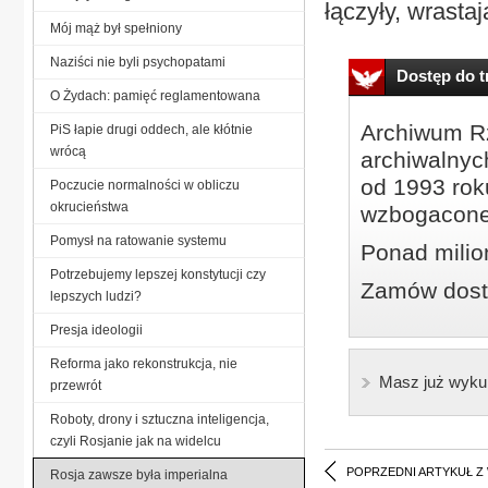
łączyły, wrasta
Mój mąż był spełniony
Naziści nie byli psychopatami
Dostęp do tr
O Żydach: pamięć reglamentowana
Archiwum Rz
PiS łapie drugi oddech, ale kłótnie
wrócą
archiwalnyc
od 1993 roku
Poczucie normalności w obliczu
okrucieństwa
wzbogacone
Pomysł na ratowanie systemu
Ponad milio
Potrzebujemy lepszej konstytucji czy
Zamów dostę
lepszych ludzi?
Presja ideologii
Reforma jako rekonstrukcja, nie
Masz już wyku
przewrót
Roboty, drony i sztuczna inteligencja,
czyli Rosjanie jak na widelcu
POPRZEDNI ARTYKUŁ Z
Rosja zawsze była imperialna