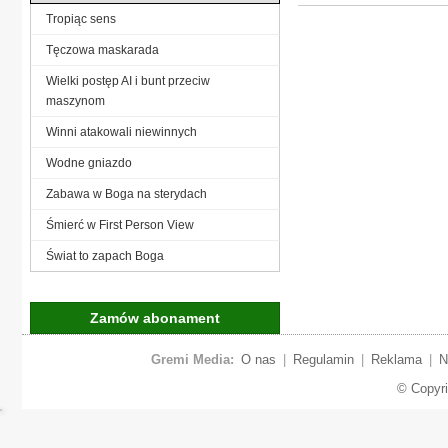
Tropiąc sens
Tęczowa maskarada
Wielki postęp AI i bunt przeciw
maszynom
Winni atakowali niewinnych
Wodne gniazdo
Zabawa w Boga na sterydach
Śmierć w First Person View
Świat to zapach Boga
Zamów abonament
Gremi Media:
O nas
|
Regulamin
|
Reklama
|
N
© Copyr