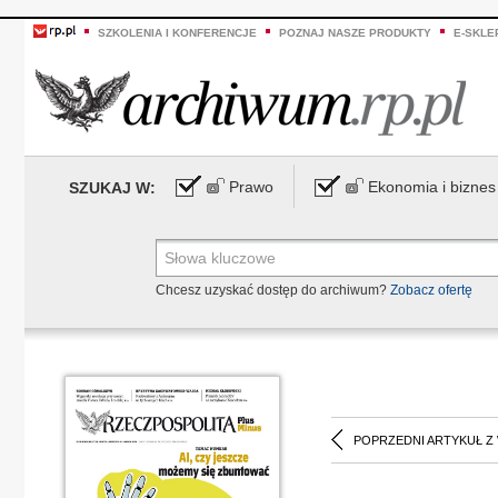
SZKOLENIA I KONFERENCJE
POZNAJ NASZE PRODUKTY
E-SKLE
Prawo
Ekonomia i biznes
SZUKAJ W:
Chcesz uzyskać dostęp do archiwum?
Zobacz ofertę
POPRZEDNI ARTYKUŁ Z