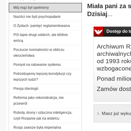
Miała pani za
Mój mąż był spełniony
Dzisiaj
...
Naziści nie byli psychopatami
O Żydach: pamięć reglamentowana
Dostęp do tr
PiS łapie drugi oddech, ale kłótnie
wrócą
Archiwum Rz
Poczucie normalności w obliczu
archiwalnyc
okrucieństwa
od 1993 roku
Pomysł na ratowanie systemu
wzbogacone
Potrzebujemy lepszej konstytucji czy
Ponad milio
lepszych ludzi?
Zamów dostę
Presja ideologii
Reforma jako rekonstrukcja, nie
przewrót
Roboty, drony i sztuczna inteligencja,
Masz już wyku
czyli Rosjanie jak na widelcu
Rosja zawsze była imperialna