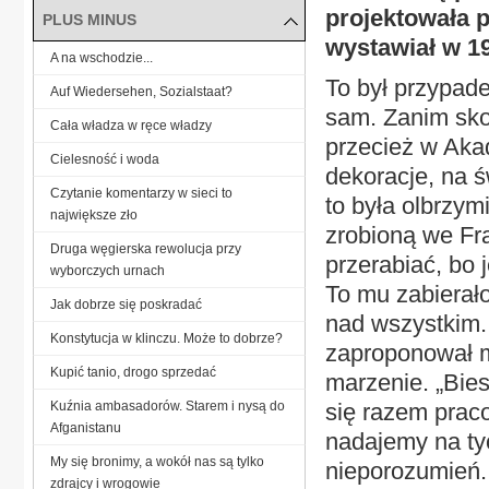
projektowała 
PLUS MINUS
wystawiał w 19
A na wschodzie...
To był przypade
Auf Wiedersehen, Sozialstaat?
sam. Zanim skoń
Cała władza w ręce władzy
przecież w Aka
Cielesność i woda
dekoracje, na ś
Czytanie komentarzy w sieci to
to była olbrzym
największe zło
zrobioną we Fra
Druga węgierska rewolucja przy
przerabiać, bo 
wyborczych urnach
To mu zabierał
Jak dobrze się poskradać
nad wszystkim. 
Konstytucja w klinczu. Może to dobrze?
zaproponował m
Kupić tanio, drogo sprzedać
marzenie. „Bies
Kuźnia ambasadorów. Starem i nysą do
się razem prac
Afganistanu
nadajemy na ty
My się bronimy, a wokół nas są tylko
nieporozumień. 
zdrajcy i wrogowie