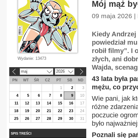
Mój mąż by
09 maja 2026 | 
Kiedy Andrzej
powiedział mu:
robił filmy”. I
złych, ani do
Wydanie:
13473
Wajda, scenag
maj
2026
«
»
43 lata była p
PN
WT
ŚR
CZ
PT
SB
ND
mężu, co przy
1
2
3
4
5
6
7
8
9
10
Wie pani, jak k
11
12
13
14
15
16
17
różne zdarzeni
18
19
20
21
22
23
24
poczucie ogrom
25
26
27
28
29
30
31
było najważniej
Poznali się p
SPIS TREŚCI