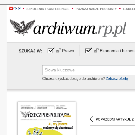
SZKOLENIA I KONFERENCJE
POZNAJ NASZE PRODUKTY
E-SKLE
Prawo
Ekonomia i biznes
SZUKAJ W:
Chcesz uzyskać dostęp do archiwum?
Zobacz ofertę
POPRZEDNI ARTYKUŁ Z