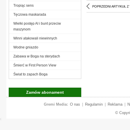
Tropiąc sens
POPRZEDNI ARTYKUŁ Z
Tęczowa maskarada
Wielki postęp AI i bunt przeciw
maszynom
Winni atakowali niewinnych
Wodne gniazdo
Zabawa w Boga na sterydach
Śmierć w First Person View
Świat to zapach Boga
Zamów abonament
Gremi Media:
O nas
|
Regulamin
|
Reklama
|
N
© Copyr