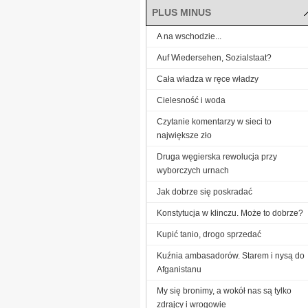
PLUS MINUS
A na wschodzie...
Auf Wiedersehen, Sozialstaat?
Cała władza w ręce władzy
Cielesność i woda
Czytanie komentarzy w sieci to
największe zło
Druga węgierska rewolucja przy
wyborczych urnach
Jak dobrze się poskradać
Konstytucja w klinczu. Może to dobrze?
Kupić tanio, drogo sprzedać
Kuźnia ambasadorów. Starem i nysą do
Afganistanu
My się bronimy, a wokół nas są tylko
zdrajcy i wrogowie