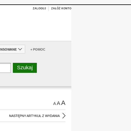
ZALOGUJ
ZAŁÓŻ KONTO
ANSOWANE
+ POMOC
A
A
A
NASTĘPNY ARTYKUŁ Z WYDANIA