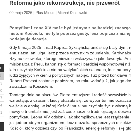
Reforma jako rekonstrukcja, nie przewrót
09 maja 2026 | Plus Minus | Michał Kłosowski
Pontyfikat Leona XIV może być jednym z najbardziej znaczą
historii Kościoła, nie tyle poprzez gesty, lecz poprzez zmian
podejmuje decyzje.
Gdy 8 maja 2025 r. nad Kaplicą Sykstyńską uniósł się biały dym, 
entuzjazm, ani ulga, lecz przede wszystkim zdumienie. Kardynał
Rzymu człowieka, którego niewielu wskazywało jako faworyta: Am
misjonarza z Peru, kanonistę o formacji bardziej wspólnotowej niż 
lata uczył się Kościoła nie na watykańskich salonach, lecz na per
ludzi żyjących w cieniu politycznych napięć. Tuż przed konklawe m
D
Robert Prevost zostanie papieżem, po roku widać już, jak jego 
3
zarządzania Kościołem.
10
Tamtego dnia na placu św. Piotra entuzjazm i radość oczywiście b
17
wzrastając z czasem, kiedy okazało się, że wybór ten nie oznacza 
24
wejście w epokę, w której Kościół musi nauczyć się żyć z własną
mowy o triumfalizmie, jest zaś coś znacznie trudniejszego: doświ
31
pontyfikatu Leona XIV odsłonił, jak skomplikowane jest rządzenie 
już jednorodnym organizmem, lecz mozaiką sprzecznych oczekiwań
Kościół, który odziedziczył po Franciszku energię reformy i siłę gl