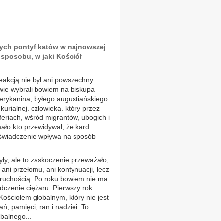
cych pontyfikatów w najnowszej
ę sposobu, w jaki Kościół
reakcją nie był ani powszechny
owie wybrali bowiem na biskupa
erykanina, byłego augustiańskiego
kurialnej, człowieka, który przez
yferiach, wśród migrantów, ubogich i
ało kto przewidywał, że kard.
doświadczenie wpływa na sposób
yły, ale to zaskoczenie przeważało,
ani przełomu, ani kontynuacji, lecz
 kruchością. Po roku bowiem nie ma
adczenie ciężaru. Pierwszy rok
Kościołem globalnym, który nie jest
, pamięci, ran i nadziei. To
obalnego...