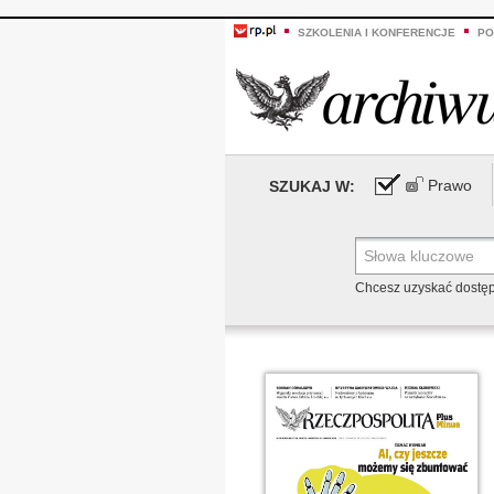
SZKOLENIA I KONFERENCJE
PO
Prawo
SZUKAJ W:
Chcesz uzyskać dostę