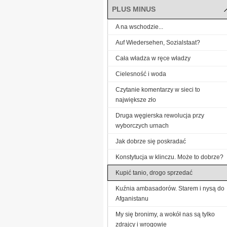
PLUS MINUS
A na wschodzie...
Auf Wiedersehen, Sozialstaat?
Cała władza w ręce władzy
Cielesność i woda
Czytanie komentarzy w sieci to
największe zło
Druga węgierska rewolucja przy
wyborczych urnach
Jak dobrze się poskradać
Konstytucja w klinczu. Może to dobrze?
Kupić tanio, drogo sprzedać
Kuźnia ambasadorów. Starem i nysą do
Afganistanu
My się bronimy, a wokół nas są tylko
zdrajcy i wrogowie