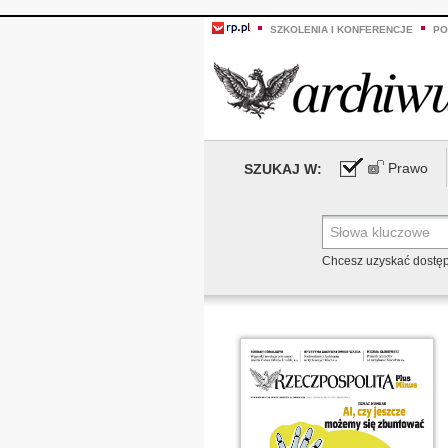
SZKOLENIA I KONFERENCJE
PO
Prawo
SZUKAJ W:
Chcesz uzyskać dostę