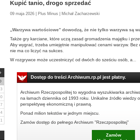
Kupić tanio, drogo sprzedać
09 maja 2026 | Plus Minus | Michał Zacharzewski
„Warzywa wartościowe” dowodzą, że nie tylko warzywa są 
Także gry karciane, które uczą zasad gromadzenia majątku i pr
Aby wygrać, trzeba umiejętnie manipulować cenami warzyw. Bez d
nie ma co liczyć na sukces.
W rozgrywce może uczestniczyć od dwóch do sześciu osób, a...
Dostęp do treści Archiwum.rp.pl jest płatny.
D
3
Archiwum Rzeczpospolitej to wygodna wyszukiwarka archiw
10
na łamach dziennika od 1993 roku. Unikalne źródło wiedzy o
perspektywę ekonomiczną i prawną.
17
24
Ponad milion tekstów w jednym miejscu.
31
Zamów dostęp do pełnego Archiwum "Rzeczpospolitej"
Zamów