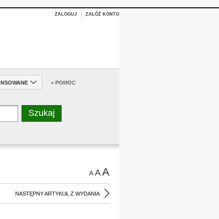
ZALOGUJ
ZAŁÓŻ KONTO
ANSOWANE
+ POMOC
A
A
A
NASTĘPNY ARTYKUŁ Z WYDANIA