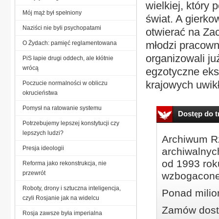
wielkiej, który 
Mój mąż był spełniony
świat. A gierko
Naziści nie byli psychopatami
otwierać na Zac
młodzi pracown
O Żydach: pamięć reglamentowana
organizowali ju
PiS łapie drugi oddech, ale kłótnie
wrócą
egzotyczne eks
krajowych uwikła
Poczucie normalności w obliczu
okrucieństwa
Pomysł na ratowanie systemu
Dostęp do tr
Potrzebujemy lepszej konstytucji czy
lepszych ludzi?
Archiwum Rz
Presja ideologii
archiwalnyc
od 1993 roku
Reforma jako rekonstrukcja, nie
przewrót
wzbogacone
Roboty, drony i sztuczna inteligencja,
Ponad milio
czyli Rosjanie jak na widelcu
Zamów dostę
Rosja zawsze była imperialna