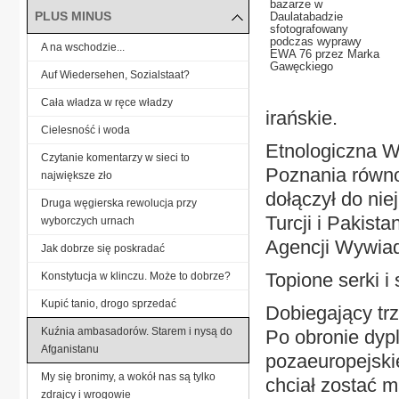
bazarze w
PLUS MINUS
Daulatabadzie
sfotografowany
podczas wyprawy
A na wschodzie...
EWA 76 przez Marka
Gawęckiego
Auf Wiedersehen, Sozialstaat?
Cała władza w ręce władzy
irańskie.
Cielesność i woda
Etnologiczna W
Czytanie komentarzy w sieci to
Poznania równo
największe zło
dołączył do nie
Druga węgierska rewolucja przy
Turcji i Pakist
wyborczych urnach
Agencji Wywiad
Jak dobrze się poskradać
Topione serki i 
Konstytucja w klinczu. Może to dobrze?
Kupić tanio, drogo sprzedać
Dobiegający tr
Kuźnia ambasadorów. Starem i nysą do
Po obronie dypl
Afganistanu
pozaeuropejskie
My się bronimy, a wokół nas są tylko
chciał zostać m
zdrajcy i wrogowie