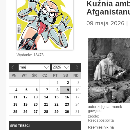
Kuźnia amb
Afganistan
09 maja 2026 | 
Wydanie:
13473
maj
2026
«
»
PN
WT
ŚR
CZ
PT
SB
ND
1
2
3
4
5
6
7
8
9
10
11
12
13
14
15
16
17
18
19
20
21
22
23
24
autor zdjęcia: marek
gawęcki
25
26
27
28
29
30
31
źródło:
Rzeczpospolita
SPIS TREŚCI
Rzemieślnik na