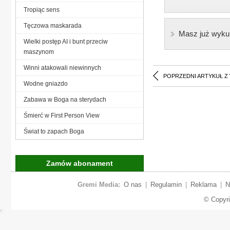
Tropiąc sens
Tęczowa maskarada
Masz już wyku
Wielki postęp AI i bunt przeciw
maszynom
Winni atakowali niewinnych
POPRZEDNI ARTYKUŁ Z
Wodne gniazdo
Zabawa w Boga na sterydach
Śmierć w First Person View
Świat to zapach Boga
Zamów abonament
Gremi Media:
O nas
|
Regulamin
|
Reklama
|
N
© Copyr