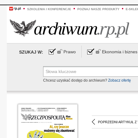
SZKOLENIA I KONFERENCJE
POZNAJ NASZE PRODUKTY
E-SKLE
Prawo
Ekonomia i biznes
SZUKAJ W:
Chcesz uzyskać dostęp do archiwum?
Zobacz ofertę
POPRZEDNI ARTYKUŁ Z