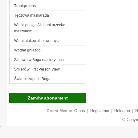
Tropiąc sens
Tęczowa maskarada
Wielki postęp AI i bunt przeciw
maszynom
Winni atakowali niewinnych
Wodne gniazdo
Zabawa w Boga na sterydach
Śmierć w First Person View
Świat to zapach Boga
Zamów abonament
Gremi Media:
O nas
|
Regulamin
|
Reklama
|
N
© Copyr