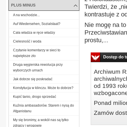
PLUS MINUS
Twierdzi, że „
kontrastuje z od
A na wschodzie...
Nie mogę na to 
Auf Wiedersehen, Sozialstaat?
Przeciwstawian
Cała władza w ręce władzy
prostu,...
Cielesność i woda
Czytanie komentarzy w sieci to
największe zło
Dostęp do tr
Druga węgierska rewolucja przy
wyborczych urnach
Archiwum Rz
archiwalnyc
Jak dobrze się poskradać
od 1993 roku
Konstytucja w klinczu. Może to dobrze?
wzbogacone
Kupić tanio, drogo sprzedać
Ponad milio
Kuźnia ambasadorów. Starem i nysą do
Afganistanu
Zamów dostę
My się bronimy, a wokół nas są tylko
zdrajcy i wrogowie