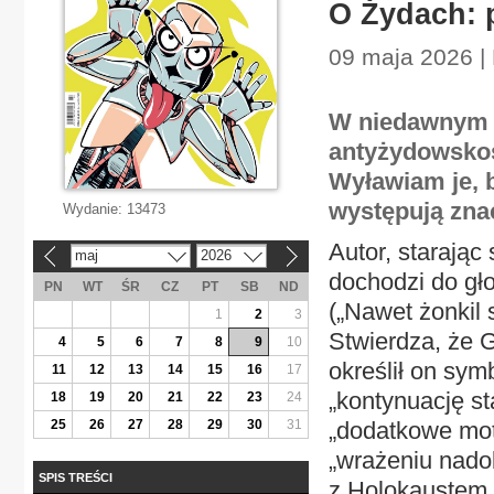
O Żydach: 
09 maja 2026 | 
W niedawnym a
antyżydowskoś
Wyławiam je, 
występują znac
Wydanie:
13473
Autor, starając
maj
2026
«
»
dochodzi do gł
PN
WT
ŚR
CZ
PT
SB
ND
(„Nawet żonkil 
1
2
3
Stwierdza, że G
4
5
6
7
8
9
10
określił on sym
11
12
13
14
15
16
17
„kontynuację s
18
19
20
21
22
23
24
25
26
27
28
29
30
31
„dodatkowe mot
„wrażeniu nadob
SPIS TREŚCI
z Holokaustem, 