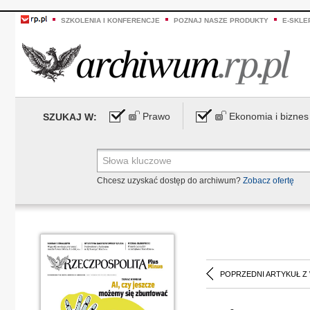
SZKOLENIA I KONFERENCJE
POZNAJ NASZE PRODUKTY
E-SKLE
Prawo
Ekonomia i biznes
SZUKAJ W:
Chcesz uzyskać dostęp do archiwum?
Zobacz ofertę
POPRZEDNI ARTYKUŁ Z