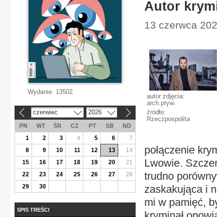
Autor krym
13 czerwca 2026
Wydanie:
13502
autor zdjęcia:
arch.pryw.
czerwiec
2026
źródło:
«
»
Rzeczpospolita
PN
WT
ŚR
CZ
PT
SB
ND
1
2
3
4
5
6
7
połączenie krym
8
9
10
11
12
13
14
Lwowie. Szczere
15
16
17
18
19
20
21
trudno porówny
22
23
24
25
26
27
28
29
30
zaskakująca i n
mi w pamięć, by
SPIS TREŚCI
kryminał opowia