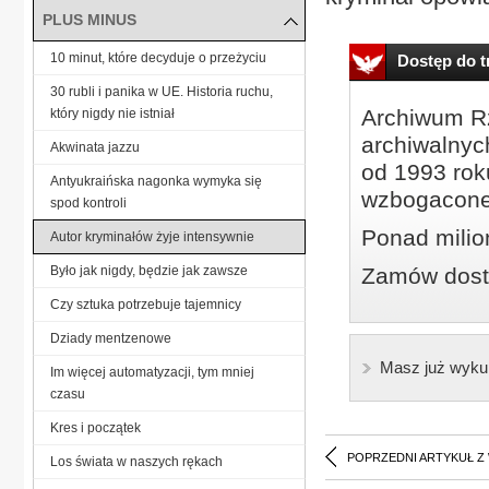
PLUS MINUS
10 minut, które decyduje o przeżyciu
Dostęp do tr
30 rubli i panika w UE. Historia ruchu,
Archiwum Rz
który nigdy nie istniał
archiwalnyc
Akwinata jazzu
od 1993 roku
Antyukraińska nagonka wymyka się
wzbogacone
spod kontroli
Ponad milio
Autor kryminałów żyje intensywnie
Było jak nigdy, będzie jak zawsze
Zamów dostę
Czy sztuka potrzebuje tajemnicy
Dziady mentzenowe
Masz już wyku
Im więcej automatyzacji, tym mniej
czasu
Kres i początek
POPRZEDNI ARTYKUŁ Z
Los świata w naszych rękach