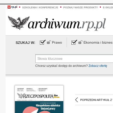
SZKOLENIA I KONFERENCJE
POZNAJ NASZE PRODUKTY
E-SKLE
Prawo
Ekonomia i biznes
SZUKAJ W:
Chcesz uzyskać dostęp do archiwum?
Zobacz ofertę
POPRZEDNI ARTYKUŁ Z