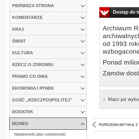
PIERWSZA STRONA
Dostęp do tr
KOMENTARZE
Archiwum Rz
KRAJ
archiwalnyc
ŚWIAT
od 1993 roku
wzbogacone
KULTURA
Ponad milio
RZECZ O ZDROWIU
Zamów dostę
PRAWO CO DNIA
EKONOMIA I RYNEK
Masz już wyku
GOŚĆ „RZECZPOSPOLITEJ”
DODATEK
BIZNES
POPRZEDNI ARTYKUŁ Z
Niepewność jako codzienność