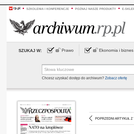
SZKOLENIA I KONFERENCJE
POZNAJ NASZE PRODUKTY
E-SKLE
Prawo
Ekonomia i biznes
SZUKAJ W:
Chcesz uzyskać dostęp do archiwum?
Zobacz ofertę
POPRZEDNI ARTYKUŁ Z