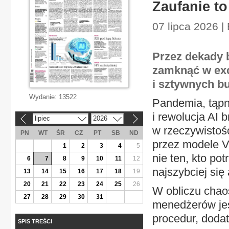
Zaufanie to
07 lipca 2026 
Przez dekady bi
zamknąć w exce
i sztywnych b
Wydanie:
13522
Pandemia, tąpn
i rewolucja AI 
lipiec
2026
«
»
w rzeczywistoś
PN
WT
ŚR
CZ
PT
SB
ND
przez modele 
1
2
3
4
5
nie ten, kto pot
6
7
8
9
10
11
12
najszybciej się
13
14
15
16
17
18
19
20
21
22
23
24
25
26
W obliczu chaos
27
28
29
30
31
menedżerów jes
procedur, dodat
SPIS TREŚCI