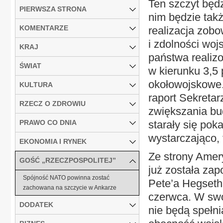
Ten szczyt będz
PIERWSZA STRONA
nim będzie takż
KOMENTARZE
realizacja zob
i zdolności woj
KRAJ
państwa realiz
ŚWIAT
w kierunku 3,5 
okołowojskowe.
KULTURA
raport Sekreta
RZECZ O ZDROWIU
zwiększania bu
PRAWO CO DNIA
starały się pok
wystarczająco,
EKONOMIA I RYNEK
Ze strony Amer
GOŚĆ „RZECZPOSPOLITEJ”
już została za
Spójność NATO powinna zostać
Pete’a Hegseth
zachowana na szczycie w Ankarze
czerwca. W swo
DODATEK
nie będą spełn