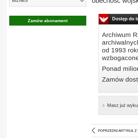
obecność wojsk
BIZNES
Dostęp do tr
Zamów abonament
Archiwum Rz
archiwalnyc
od 1993 roku
wzbogacone
Ponad milio
Zamów dostę
Masz już wyku
POPRZEDNI ARTYKUŁ Z