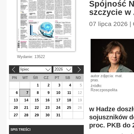
Spójność N
szczycie w
07 lipca 2026 |
Wydanie:
13522
lipiec
2026
«
»
autor zdjęcia: mat.
PN
WT
ŚR
CZ
PT
SB
ND
pras.
1
2
3
4
5
źródło:
Rzeczpospolita
6
7
8
9
10
11
12
13
14
15
16
17
18
19
w Hadze doszł
20
21
22
23
24
25
26
27
28
29
30
31
sojuszników d
proc. PKB do 
SPIS TREŚCI