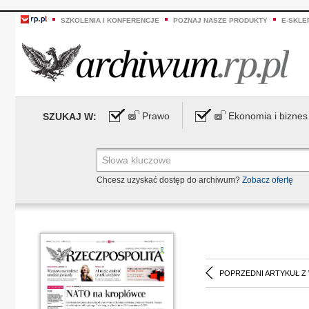
SZKOLENIA I KONFERENCJE
POZNAJ NASZE PRODUKTY
E-SKLE
Prawo
Ekonomia i biznes
SZUKAJ W:
Chcesz uzyskać dostęp do archiwum?
Zobacz ofertę
POPRZEDNI ARTYKUŁ Z