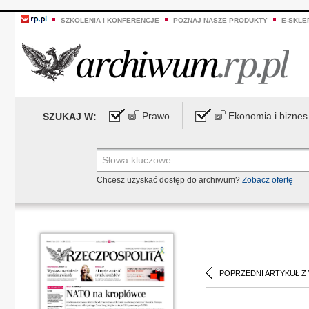
SZKOLENIA I KONFERENCJE
POZNAJ NASZE PRODUKTY
E-SKLE
Prawo
Ekonomia i biznes
SZUKAJ W:
Chcesz uzyskać dostęp do archiwum?
Zobacz ofertę
POPRZEDNI ARTYKUŁ Z