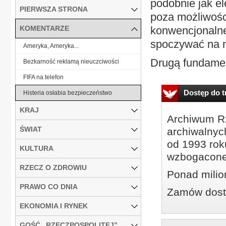
podobnie jak ele
PIERWSZA STRONA
poza możliwośc
KOMENTARZE
konwencjonalnej
spoczywać na 
Ameryka, Ameryka...
Drugą fundament
Bezkarność reklamą nieuczciwości
FIFA na telefon
Dostęp do tr
Histeria osłabia bezpieczeństwo
KRAJ
Archiwum Rz
ŚWIAT
archiwalnyc
od 1993 roku
KULTURA
wzbogacone
RZECZ O ZDROWIU
Ponad milio
PRAWO CO DNIA
Zamów dostę
EKONOMIA I RYNEK
GOŚĆ „RZECZPOSPOLITEJ”