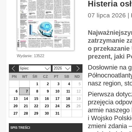
Histeria os
07 lipca 2026 |
Najważniejszy
zatrzymanie z
o przekazanie 
prezent, jaki 
Wydanie:
13522
Dosłownie na g
lipiec
2026
«
»
Północnoatlant
PN
WT
ŚR
CZ
PT
SB
ND
nasz region, s
1
2
3
4
5
6
7
8
9
10
11
12
Pierwsza dotycz
13
14
15
16
17
18
19
przejęcia odpo
20
21
22
23
24
25
26
armie naszego 
27
28
29
30
31
i Wojsko Polski
zmieni zdania 
SPIS TREŚCI