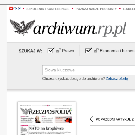
SZKOLENIA I KONFERENCJE
POZNAJ NASZE PRODUKTY
E-SKLE
Prawo
Ekonomia i biznes
SZUKAJ W:
Chcesz uzyskać dostęp do archiwum?
Zobacz ofertę
POPRZEDNI ARTYKUŁ Z