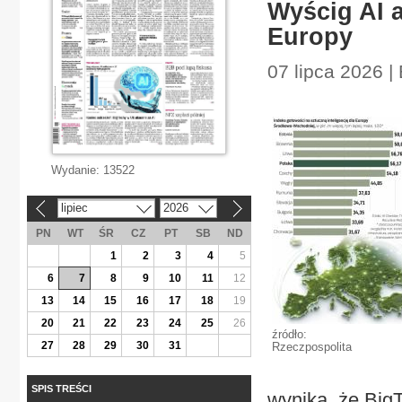
Wyścig AI 
Europy
07 lipca 2026 |
Wydanie:
13522
lipiec
2026
«
»
PN
WT
ŚR
CZ
PT
SB
ND
1
2
3
4
5
6
7
8
9
10
11
12
13
14
15
16
17
18
19
20
21
22
23
24
25
26
źródło:
27
28
29
30
31
Rzeczpospolita
SPIS TREŚCI
wynika, że Big