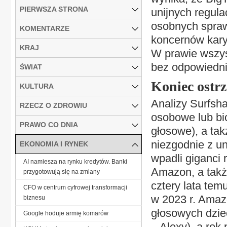
PIERWSZA STRONA
unijnych regula
osobnych spraw
KOMENTARZE
koncernów kary 
KRAJ
W prawie wszys
bez odpowiedni
ŚWIAT
Koniec ostrz
KULTURA
Analizy Surfsh
RZECZ O ZDROWIU
osobowe lub bio
PRAWO CO DNIA
głosowe), a ta
niezgodnie z un
EKONOMIA I RYNEK
wpadli giganci 
AI namiesza na rynku kredytów. Banki
Amazon, a takż
przygotowują się na zmiany
cztery lata tem
CFO w centrum cyfrowej transformacji
w 2023 r. Ama
biznesu
głosowych dzie
Google hoduje armię komarów
– Alexy), a rok