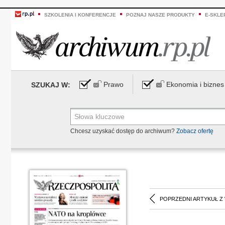
SZKOLENIA I KONFERENCJE
POZNAJ NASZE PRODUKTY
E-SKLE
Prawo
Ekonomia i biznes
SZUKAJ W:
Chcesz uzyskać dostęp do archiwum?
Zobacz ofertę
POPRZEDNI ARTYKUŁ Z