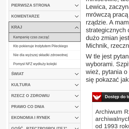
PIERWSZA STRONA
Lewica, zaczyn
mrówczą pracą 
KOMENTARZE
rządzie. A mam
KRAJ
strategicznych 
dużo zmian jest
Kampanię czas zacząć
Michnik, rzeczni
Kto pokieruje Instytutem Pileckiego
W tle jest pyta
Nie dla wyższej składki zdrowotnej
wyborami. Szpi
Pomysł NFZ wydłuży kolejki
wież, pytania 
ŚWIAT
się pokazać jako
KULTURA
RZECZ O ZDROWIU
Dostęp do tr
PRAWO CO DNIA
Archiwum Rz
EKONOMIA I RYNEK
archiwalnyc
od 1993 roku
GOŚĆ „RZECZPOSPOLITEJ”