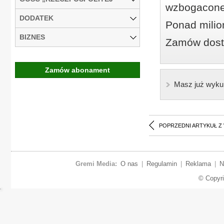
wzbogacone
DODATEK
Ponad milio
BIZNES
Zamów dostę
Zamów abonament
Masz już wyku
POPRZEDNI ARTYKUŁ Z
Gremi Media:
O nas
|
Regulamin
|
Reklama
|
N
© Copyr