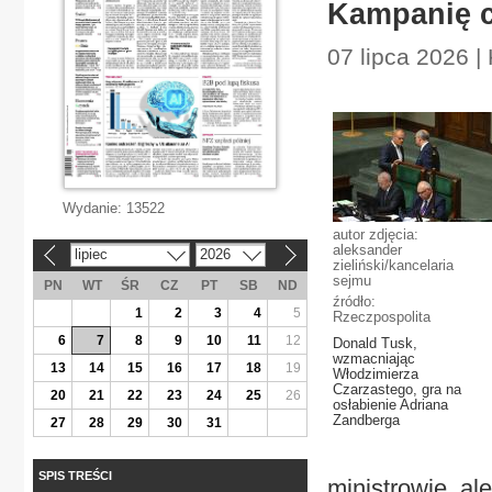
Kampanię c
07 lipca 2026 |
Wydanie:
13522
autor zdjęcia:
aleksander
lipiec
2026
«
»
zieliński/kancelaria
sejmu
PN
WT
ŚR
CZ
PT
SB
ND
źródło:
1
2
3
4
5
Rzeczpospolita
6
7
8
9
10
11
12
Donald Tusk,
wzmacniając
13
14
15
16
17
18
19
Włodzimierza
Czarzastego, gra na
20
21
22
23
24
25
26
osłabienie Adriana
Zandberga
27
28
29
30
31
SPIS TREŚCI
ministrowie, al