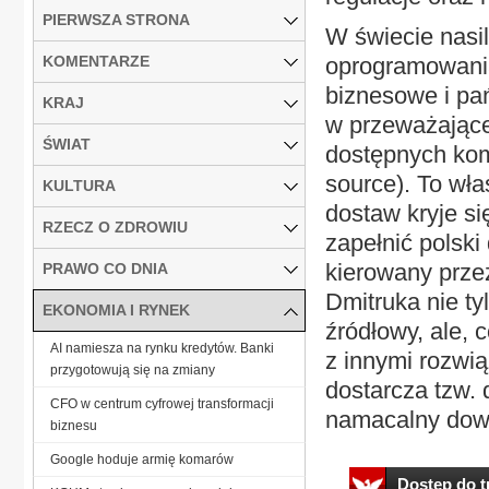
PIERWSZA STRONA
W świecie nasi
KOMENTARZE
oprogramowania
biznesowe i pa
KRAJ
w przeważające
ŚWIAT
dostępnych ko
source). To wł
KULTURA
dostaw kryje si
RZECZ O ZDROWIU
zapełnić polsk
kierowany prze
PRAWO CO DNIA
Dmitruka nie t
EKONOMIA I RYNEK
źródłowy, ale, 
AI namiesza na rynku kredytów. Banki
z innymi rozwi
przygotowują się na zmiany
dostarcza tzw. 
CFO w centrum cyfrowej transformacji
namacalny dowó
biznesu
Google hoduje armię komarów
Dostęp do tr