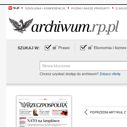
SZKOLENIA I KONFERENCJE
POZNAJ NASZE PRODUKTY
E-SKLE
Prawo
Ekonomia i biznes
SZUKAJ W:
Chcesz uzyskać dostęp do archiwum?
Zobacz ofertę
POPRZEDNI ARTYKUŁ Z