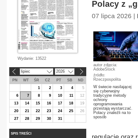
Polacy z „g
07 lipca 2026 |
Wydanie:
13522
autor zdjęcia:
AdobeStock
lipiec
2026
«
»
źródło:
Rzeczpospolita
PN
WT
ŚR
CZ
PT
SB
ND
W świecie nasilającej
1
2
3
4
5
się cyberwojny
tradycyjne metody
6
7
8
9
10
11
12
ochrony
13
14
15
16
17
18
19
oprogramowania
przestają wystarczać.
20
21
22
23
24
25
26
Polacy znaleźli na to
sposób
27
28
29
30
31
SPIS TREŚCI
regulacje oraz 