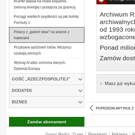
KGHM stawia na nowe kopalnie,
zieloną energię i przejęcia za granicą
Archiwum Rz
Pociągi wielkich prędkości są jak bolidy
archiwalnyc
Formuły 1
od 1993 roku
Polacy z „galerii sław” na wojnie z
wzbogacone
hakerami
Ponad milio
Przybywa opóźnień lotów. Wszyscy
szukają winnych
Zamów dostę
Wyścig AI albo ochrona danych.
Dylemat Europy
GOŚĆ „RZECZPOSPOLITEJ”
Masz już wyku
DODATEK
BIZNES
POPRZEDNI ARTYKUŁ Z
Zamów abonament
Gremi Media:
O nas
|
Regulamin
|
Reklama
|
N