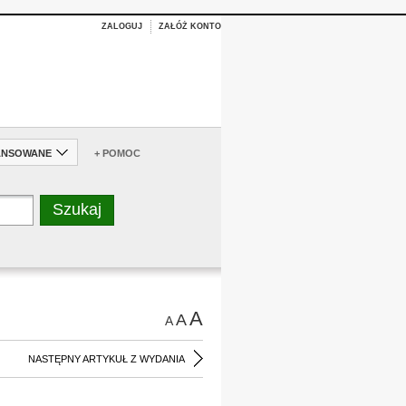
ZALOGUJ
ZAŁÓŻ KONTO
ANSOWANE
+ POMOC
A
A
A
NASTĘPNY ARTYKUŁ Z WYDANIA