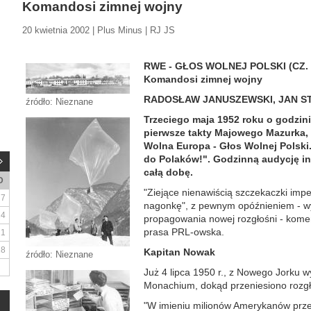
Komandosi zimnej wojny
20 kwietnia 2002 | Plus Minus | RJ JS
RWE - GŁOS WOLNEJ POLSKI (CZ. 
Komandosi zimnej wojny
RADOSŁAW JANUSZEWSKI, JAN S
źródło: Nieznane
Trzeciego maja 1952 roku o godzini
pierwsze takty Majowego Mazurka,
Wolna Europa - Głos Wolnej Polski
do Polaków!". Godzinną audycję i
całą dobę.
D
"Ziejące nienawiścią szczekaczki impe
7
nagonkę", z pewnym opóźnieniem - wy
14
propagowania nowej rozgłośni - komen
prasa PRL-owska.
21
28
Kapitan Nowak
źródło: Nieznane
Już 4 lipca 1950 r., z Nowego Jorku 
Monachium, dokąd przeniesiono rozgłoś
"W imieniu milionów Amerykanów prze