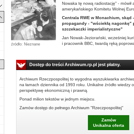
Nowaka tę nową radiostację" - mówił a
amerykańskiego Komitetu Wolnej Eur
Centrala RWE w Monachium, skąd -
propagandy - "wściekłą nagonkę" p
szczekaczki imperialistyczne"
Jan Nowak-Jeziorański, wcześniej kur
i pracownik BBC, twardą ręką poprowad
źródło: Nieznane
Dostęp do treści Archiwum.rp.pl jest płatny.
Archiwum Rzeczpospolitej to wygodna wyszukiwarka archiw
na łamach dziennika od 1993 roku. Unikalne źródło wiedzy o
perspektywę ekonomiczną i prawną.
Ponad milion tekstów w jednym miejscu.
Zamów dostęp do pełnego Archiwum "Rzeczpospolitej"
Zamów
Unikalna oferta