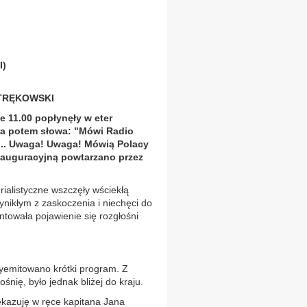
I)
TRĘKOWSKI
e 11.00 popłynęły w eter
 a potem słowa: "Mówi Radio
... Uwaga! Uwaga! Mówią Polacy
nauguracyjną powtarzano przez
rialistyczne wszczęły wściekłą
nikłym z zaskoczenia i niechęci do
towała pojawienie się rozgłośni
wyemitowano krótki program. Z
nię, było jednak bliżej do kraju.
kazuję w ręce kapitana Jana