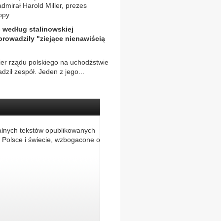
dmirał Harold Miller, prezes
opy.
 według stalinowskiej
rowadziły "ziejące nienawiścią
ier rządu polskiego na uchodźstwie
ził zespół. Jeden z jego...
alnych tekstów opublikowanych
 Polsce i świecie, wzbogacone o