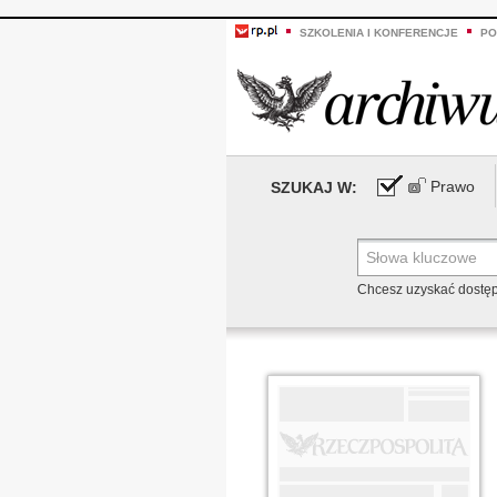
SZKOLENIA I KONFERENCJE
PO
Prawo
SZUKAJ W:
Chcesz uzyskać dostę