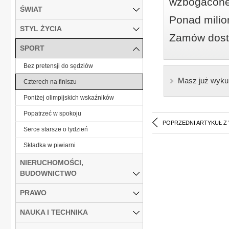
wzbogacone
ŚWIAT
Ponad milio
STYL ŻYCIA
Zamów dostę
SPORT
Bez pretensji do sędziów
Masz już wyku
Czterech na finiszu
Poniżej olimpijskich wskaźników
Popatrzeć w spokoju
POPRZEDNI ARTYKUŁ Z
Serce starsze o tydzień
Składka w piwiarni
NIERUCHOMOŚCI,
BUDOWNICTWO
PRAWO
NAUKA I TECHNIKA