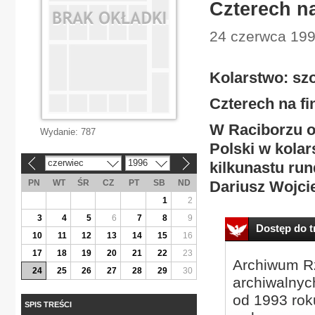
Czterech na
24 czerwca 199
Kolarstwo: sz
Czterech na fi
W Raciborzu o
Wydanie:
787
Polski w kolar
czerwiec
1996
kilkunastu rund
«
»
PN
WT
ŚR
CZ
PT
SB
ND
Dariusz Wojci
1
2
3
4
5
6
7
8
9
Dostęp do tr
10
11
12
13
14
15
16
17
18
19
20
21
22
23
Archiwum Rz
24
25
26
27
28
29
30
archiwalnyc
od 1993 roku
SPIS TREŚCI