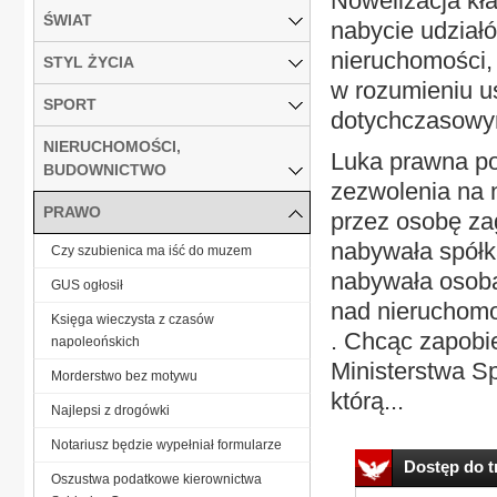
Nowelizacja kł
ŚWIAT
nabycie udziałó
nieruchomości,
STYL ŻYCIA
w rozumieniu u
SPORT
dotychczasowym
NIERUCHOMOŚCI,
Luka prawna po
BUDOWNICTWO
zezwolenia na 
PRAWO
przez osobę za
nabywała spółk
Czy szubienica ma iść do muzem
nabywała osoba
GUS ogłosił
nad nieruchomo
Księga wieczysta z czasów
. Chcąc zapobi
napoleońskich
Ministerstwa S
Morderstwo bez motywu
którą...
Najlepsi z drogówki
Notariusz będzie wypełniał formularze
Dostęp do tr
Oszustwa podatkowe kierownictwa