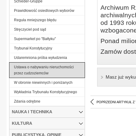
Schieder-Gruppe
Archiwum Rz
Prawidłowość osiedlowych wyborów
archiwalnyc
Reguła mniejszego błędu
od 1993 roku
wzbogacone
Stręczyciel pod sąd
Supermarket po "Bałtyku"
Ponad milio
Trybunał Konstytucyjny
Zamów dostę
Udaremniona próba wyłudzenia
Ustawa o nabywaniu nieruchomości
przez cudzoziemców
Masz już wyku
W obronie niewinnych i poniżanych
Wykładnia Trybunału Konstytucyjnego
Zdania odrębne
POPRZEDNI ARTYKUŁ Z
NAUKA I TECHNIKA
KULTURA
PUBLICYSTYKA, OPINIE