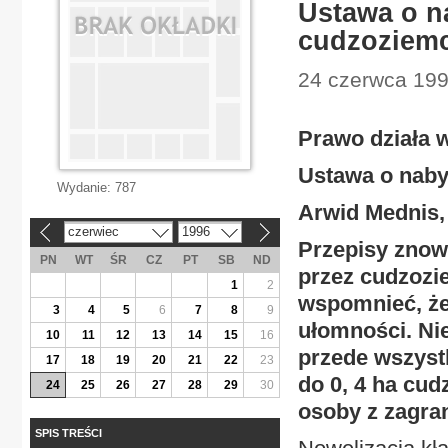
Ustawa o n
cudzoziem
24 czerwca 199
Prawo działa 
Ustawa o nab
Wydanie:
787
Arwid Mednis,
czerwiec
1996
«
»
Przepisy znow
PN
WT
ŚR
CZ
PT
SB
ND
przez cudzozi
1
2
wspomnieć, że 
3
4
5
6
7
8
9
ułomności. Ni
10
11
12
13
14
15
16
przede wszystk
17
18
19
20
21
22
23
do 0, 4 ha cu
24
25
26
27
28
29
30
osoby z zagra
SPIS TREŚCI