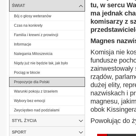
tu, w sercu Wa
ŚWIAT
ma jednak cha
Bój o głosy weteranów
komisarzy z s
Czas na konkrety
przedstawiciel
Familia i krewni z prowincji
Magnes nazwi
Informacje
Komisja nie ko
Nalegania Miloszevicia
fundusze pochod
Nigdy już nie będzie tak, jak było
zainwestowały s
Pociąg w błocie
rządów, parlam
Propozycje dla Polski
dużej elity, re
Warunki pokoju z Izraelem
nazwiskach i pr
magnesu, jakim
Wybory bez emocji
obok Kissingera
Zwycięstwo nad podziałami
Powołując do ży
STYL ŻYCIA
SPORT