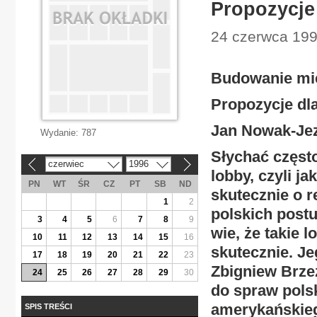
Propozycje 
24 czerwca 1996
Budowanie mi
Propozycje dla
Jan Nowak-Jez
Wydanie:
787
Słychać często
czerwiec
1996
«
»
lobby, czyli j
PN
WT
ŚR
CZ
PT
SB
ND
skutecznie o 
1
2
polskich postu
3
4
5
6
7
8
9
wie, że takie l
10
11
12
13
14
15
16
skutecznie. Je
17
18
19
20
21
22
23
Zbigniew Brze
24
25
26
27
28
29
30
do spraw polsk
amerykańskieg
SPIS TREŚCI