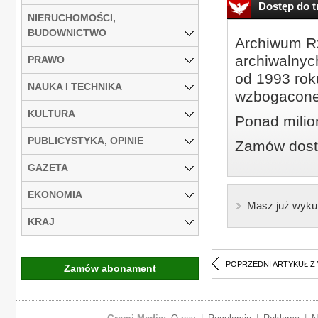
Dostęp do tr
NIERUCHOMOŚCI,
BUDOWNICTWO
Archiwum Rz
archiwalnyc
PRAWO
od 1993 roku
NAUKA I TECHNIKA
wzbogacone
KULTURA
Ponad milio
PUBLICYSTYKA, OPINIE
Zamów dostę
GAZETA
EKONOMIA
Masz już wyku
KRAJ
POPRZEDNI ARTYKUŁ Z
Zamów abonament