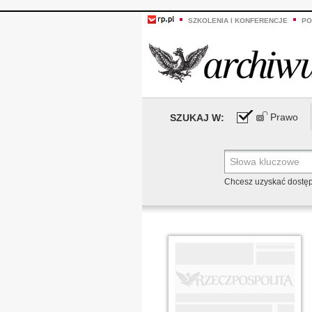
SZKOLENIA I KONFERENCJE
PO
Prawo
SZUKAJ W:
Chcesz uzyskać dostę