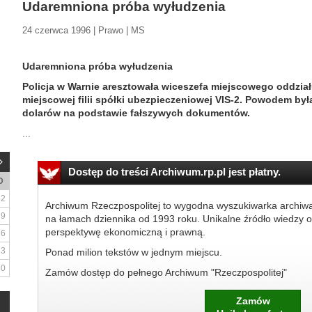
Udaremniona próba wyłudzenia
24 czerwca 1996 | Prawo | MS
Udaremniona próba wyłudzenia
Policja w Warnie aresztowała wiceszefa miejscowego oddział
miejscowej filii spółki ubezpieczeniowej VIS-2. Powodem był
dolarów na podstawie fałszywych dokumentów.
...
Dostęp do treści Archiwum.rp.pl jest płatny.
D
2
Archiwum Rzeczpospolitej to wygodna wyszukiwarka archiw
9
na łamach dziennika od 1993 roku. Unikalne źródło wiedzy o
perspektywę ekonomiczną i prawną.
16
23
Ponad milion tekstów w jednym miejscu.
30
Zamów dostęp do pełnego Archiwum "Rzeczpospolitej"
Zamów