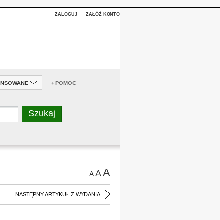
ZALOGUJ
ZAŁÓŻ KONTO
ANSOWANE
+ POMOC
A
A
A
NASTĘPNY ARTYKUŁ Z WYDANIA