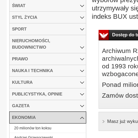
ŚWIAT
utrzymywały si
indeks BUX usta
STYL ŻYCIA
SPORT
Dostęp do tr
NIERUCHOMOŚCI,
BUDOWNICTWO
Archiwum Rz
archiwalnyc
PRAWO
od 1993 roku
NAUKA I TECHNIKA
wzbogacone
KULTURA
Ponad milio
PUBLICYSTYKA, OPINIE
Zamów dostę
GAZETA
EKONOMIA
Masz już wyku
20 milionów ton koksu
Andrzej Grzegorzewski