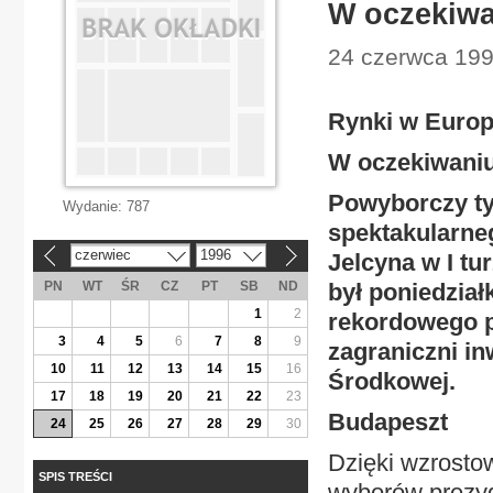
W oczekiwa
24 czerwca 199
Rynki w Europ
W oczekiwaniu
Powyborczy ty
Wydanie:
787
spektakularne
czerwiec
1996
Jelcyna w I t
«
»
PN
WT
ŚR
CZ
PT
SB
ND
był poniedzia
1
2
rekordowego po
3
4
5
6
7
8
9
zagraniczni i
10
11
12
13
14
15
16
Środkowej.
17
18
19
20
21
22
23
Budapeszt
24
25
26
27
28
29
30
Dzięki wzrostow
SPIS TREŚCI
wyborów prezyd