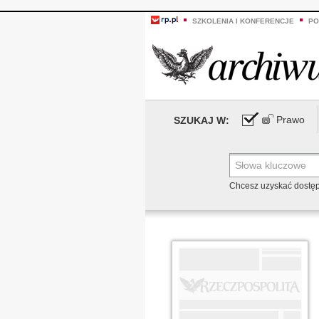
SZKOLENIA I KONFERENCJE
PO
Prawo
SZUKAJ W:
Chcesz uzyskać dostę