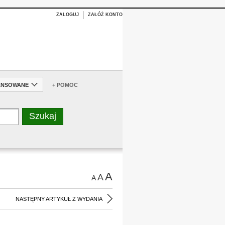
ZALOGUJ
ZAŁÓŻ KONTO
ANSOWANE
+ POMOC
A
A
A
NASTĘPNY ARTYKUŁ Z WYDANIA