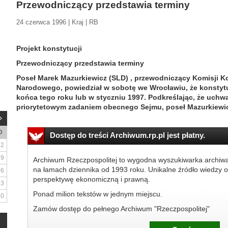
Przewodniczący przedstawia terminy
24 czerwca 1996 | Kraj | RB
Projekt konstytucji
Przewodniczący przedstawia terminy
Poseł Marek Mazurkiewicz (SLD) , przewodniczący Komisji 
Narodowego, powiedział w sobotę we Wrocławiu, że konstyt
końca tego roku lub w styczniu 1997. Podkreślając, że uchwa
priorytetowym zadaniem obecnego Sejmu, poseł Mazurkiewi
D
Dostęp do treści Archiwum.rp.pl jest płatny.
2
9
Archiwum Rzeczpospolitej to wygodna wyszukiwarka archiw
na łamach dziennika od 1993 roku. Unikalne źródło wiedzy o
16
perspektywę ekonomiczną i prawną.
23
Ponad milion tekstów w jednym miejscu.
30
Zamów dostęp do pełnego Archiwum "Rzeczpospolitej"