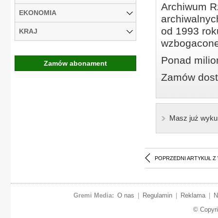
Archiwum Rz
EKONOMIA
archiwalnyc
od 1993 roku
KRAJ
wzbogacone
Ponad milio
Zamów abonament
Zamów dostę
Masz już wyku
POPRZEDNI ARTYKUŁ Z
Gremi Media:
O nas
|
Regulamin
|
Reklama
|
N
© Copyr