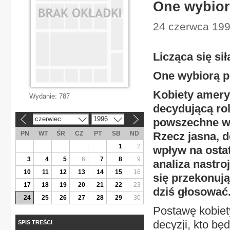
One wybior
24 czerwca 1996
Licząca się sił
One wybiorą p
Kobiety amery
Wydanie:
787
decydującą rol
czerwiec
1996
powszechne wr
«
»
PN
WT
ŚR
CZ
PT
SB
ND
Rzecz jasna, 
1
2
wpływ na osta
3
4
5
6
7
8
9
analiza nastro
10
11
12
13
14
15
16
się przekonują
17
18
19
20
21
22
23
dziś głosować
24
25
26
27
28
29
30
Postawę kobiet
decyzji, kto bę
SPIS TREŚCI