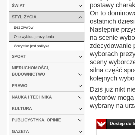
postawy charak
ŚWIAT
On to dominowa
STYL ŻYCIA
ostatnich dzies
Bez zrywów
Następnie przys
na scenie wybor
One wybiorą prezydenta
zdecydowanie 
Wszystko jest polityką
wyborach prezy
SPORT
sceny wyborcze
NIERUCHOMOŚCI,
silna część sp
BUDOWNICTWO
kolejnych wybo
PRAWO
Dziś już nikt n
wyborów mogą z
NAUKA I TECHNIKA
wybrany na urz
KULTURA
PUBLICYSTYKA, OPINIE
Dostęp do tr
GAZETA