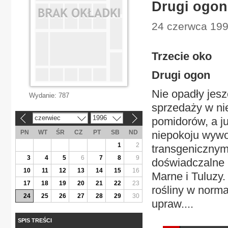
Drugi ogon
24 czerwca 1996
Trzecie oko
Drugi ogon
Nie opadły jes
Wydanie:
787
sprzedaży w nie
czerwiec
1996
pomidorów, a ju
«
»
PN
WT
ŚR
CZ
PT
SB
ND
niepokoju wywo
1
2
transgenicznym
3
4
5
6
7
8
9
doświadczalne p
10
11
12
13
14
15
16
Marne i Tuluzy.
17
18
19
20
21
22
23
rośliny w norm
24
25
26
27
28
29
30
upraw....
SPIS TREŚCI