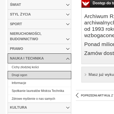
Dostęp do tr
ŚWIAT
STYL ŻYCIA
Archiwum Rz
archiwalnyc
SPORT
od 1993 roku
NIERUCHOMOŚCI,
wzbogacone
BUDOWNICTWO
Ponad milio
PRAWO
Zamów dostę
NAUKA I TECHNIKA
Cichy złodziej kości
Masz już wyku
Drugi ogon
Informacje
Spotkanie laureatów Mistrza Technika
POPRZEDNI ARTYKUŁ Z
Zdrowe myślenie o nas samych
KULTURA