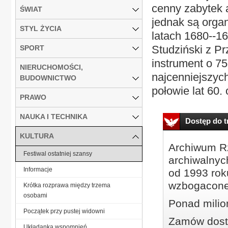
cenny zabytek 
ŚWIAT
jednak są orga
STYL ŻYCIA
latach 1680--16
Studziński z P
SPORT
instrument o 7
NIERUCHOMOŚCI,
najcenniejszyc
BUDOWNICTWO
połowie lat 60.
PRAWO
NAUKA I TECHNIKA
Dostęp do tr
KULTURA
Archiwum Rz
Festiwal ostatniej szansy
archiwalnyc
Informacje
od 1993 roku
wzbogacone
Krótka rozprawa między trzema
osobami
Ponad milio
Początek przy pustej widowni
Zamów dostę
Układanka wspomnień