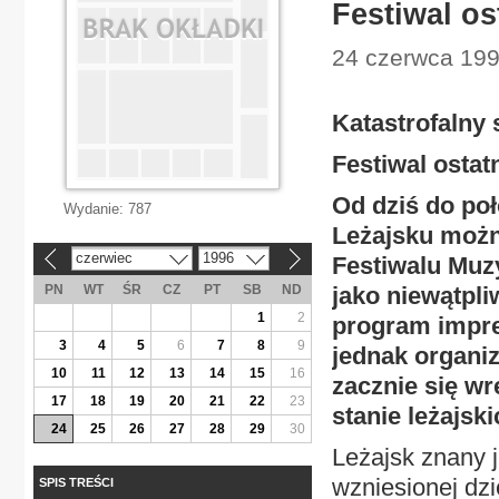
Festiwal os
24 czerwca 1996
Katastrofalny
Festiwal ostat
Od dziś do po
Wydanie:
787
Leżajsku moż
czerwiec
1996
Festiwalu Muz
«
»
PN
WT
ŚR
CZ
PT
SB
ND
jako niewątpl
1
2
program impre
3
4
5
6
7
8
9
jednak organiz
10
11
12
13
14
15
16
zacznie się wr
17
18
19
20
21
22
23
stanie leżajsk
24
25
26
27
28
29
30
Leżajsk znany 
wzniesionej dzi
SPIS TREŚCI