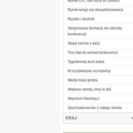
Rynek OTC nie ruszy w czerwcu
Rynek wciąż nie dowartościowany
Ryzyko i dochód
Skrępowana farmacja nie sprosta
konkurencji
Stopa zwrotu z akcji
Trzy lata do wolnej konkurencji
Tygodniowy kurs walut
W oczekiwaniu na impulsy
Wedle kasy grobla
Większe obroty, ceny w dół
Wojciech Niemirycz
Zjazd kadrowców z całego świata
KRAJ