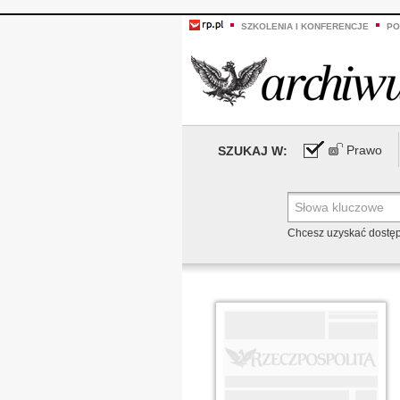
SZKOLENIA I KONFERENCJE
PO
Prawo
SZUKAJ W:
Chcesz uzyskać dostę