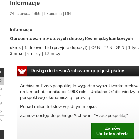
Informacje
24 czerwca 1996 | Ekonomia | DN
Informacje
Oprocentowanie złotowych depozytów międzybankowych -- 2
okres | 1-dniowe: bid (przyjmę depozyt) | O/ N | T/ N | S/ N | 1 tydz.
3 m-ce | 6 m-cy | 12 m-cy...
Dostęp do treści Archiwum.rp.pl jest płatny.
D
Archiwum Rzeczpospolitej to wygodna wyszukiwarka archiw
2
na łamach dziennika od 1993 roku. Unikalne źródło wiedzy o
9
perspektywę ekonomiczną i prawną.
16
Ponad milion tekstów w jednym miejscu.
23
Zamów dostęp do pełnego Archiwum "Rzeczpospolitej"
30
Zamów
Unikalna oferta