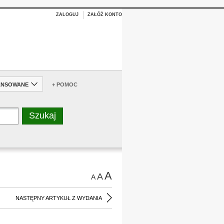
ZALOGUJ
ZAŁÓŻ KONTO
ANSOWANE
+ POMOC
A
A
A
NASTĘPNY ARTYKUŁ Z WYDANIA