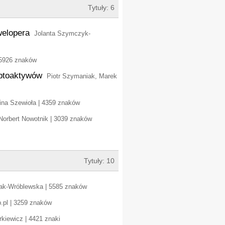
Tytuły: 6
welopera
Jolanta Szymczyk-
 5926 znaków
yptoaktywów
Piotr Szymaniak, Marek
ina Szewioła | 4359 znaków
Norbert Nowotnik | 3039 znaków
Tytuły: 10
ak-Wróblewska | 5585 znaków
p.pl | 3259 znaków
rkiewicz | 4421 znaki