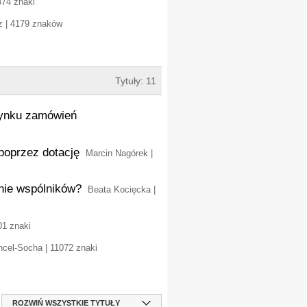
374 znaki
z | 4179 znaków
Tytuły: 11
 rynku zamówień
poprzez dotację
Marcin Nagórek |
nie wspólników?
Beata Kocięcka |
01 znaki
ncel-Socha | 11072 znaki
ROZWIŃ WSZYSTKIE TYTUŁY