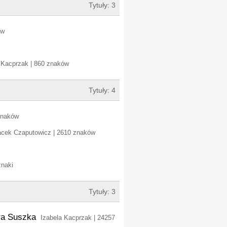
Tytuły: 3
ów
 Kacprzak | 860 znaków
Tytuły: 4
znaków
acek Czaputowicz | 2610 znaków
znaki
Tytuły: 3
tra Suszka
Izabela Kacprzak | 24257