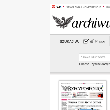
SZKOLENIA I KONFERENCJE
PO
Prawo
SZUKAJ W:
Chcesz uzyskać dostę