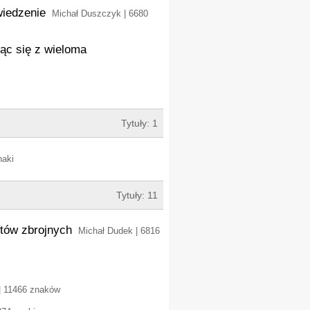
wiedzenie
Michał Duszczyk | 6680
jąc się z wieloma
Tytuły: 1
naki
Tytuły: 11
któw zbrojnych
Michał Dudek | 6816
| 11466 znaków