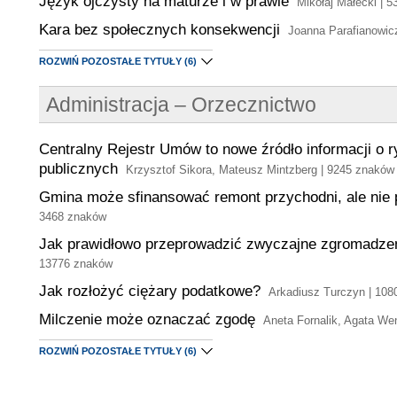
Język ojczysty na maturze i w prawie
Mikołaj Małecki | 5
Kara bez społecznych konsekwencji
Joanna Parafianowic
ROZWIŃ POZOSTAŁE TYTUŁY
(6)
Administracja – Orzecznictwo
Centralny Rejestr Umów to nowe źródło informacji o
publicznych
Krzysztof Sikora, Mateusz Mintzberg | 9245 znaków
Gmina może sfinansować remont przychodni, ale nie 
3468 znaków
Jak prawidłowo przeprowadzić zwyczajne zgromadze
13776 znaków
Jak rozłożyć ciężary podatkowe?
Arkadiusz Turczyn | 108
Milczenie może oznaczać zgodę
Aneta Fornalik, Agata We
ROZWIŃ POZOSTAŁE TYTUŁY
(6)