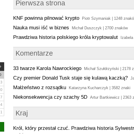
Pierwsza strona
KNF powinna pilnować krypto
Piotr Szymaniak | 1248 znak
Nauka musi iść w biznes
Michał Duszczyk | 2700 znaków
Prawdziwa historia polskiego króla kryptowalut
Izabela
Komentarze
33 twarze Karola Nawrockiego
Michał Szułdrzyński | 2178 
D
Czy premier Donald Tusk staje się kulawą kaczką?
J
3
Małżeństwo z rozsądku
Katarzyna Kucharczyk | 3582 znaki
10
Niekonsekwencja czy szachy 5D
17
Artur Bartkiewicz | 2363 
24
Kraj
31
Król, który przestał czuć. Prawdziwa historia Sylwes