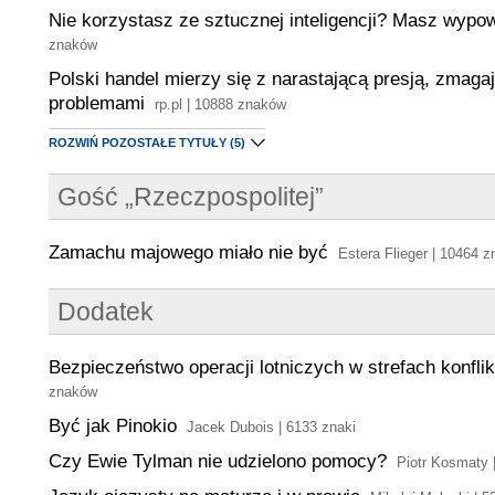
Nie korzystasz ze sztucznej inteligencji? Masz wypo
znaków
Polski handel mierzy się z narastającą presją, zmaga
problemami
rp.pl | 10888 znaków
ROZWIŃ POZOSTAŁE TYTUŁY
(5)
Gość „Rzeczpospolitej”
Zamachu majowego miało nie być
Estera Flieger | 10464 z
Dodatek
Bezpieczeństwo operacji lotniczych w strefach konfli
znaków
Być jak Pinokio
Jacek Dubois | 6133 znaki
Czy Ewie Tylman nie udzielono pomocy?
Piotr Kosmaty 