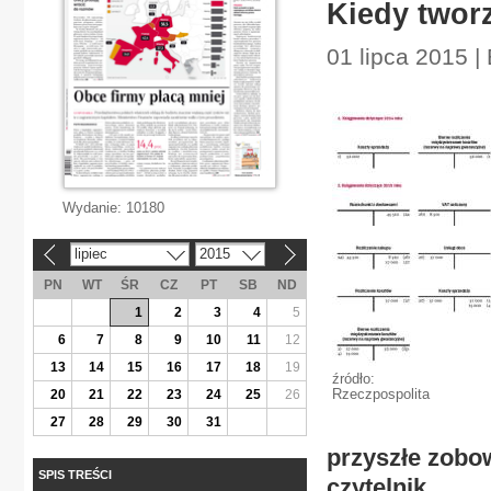
Kiedy twor
01 lipca 2015 |
Wydanie:
10180
lipiec
2015
«
»
PN
WT
ŚR
CZ
PT
SB
ND
1
2
3
4
5
6
7
8
9
10
11
12
13
14
15
16
17
18
19
źródło:
Rzeczpospolita
20
21
22
23
24
25
26
27
28
29
30
31
przyszłe zobow
SPIS TREŚCI
czytelnik.