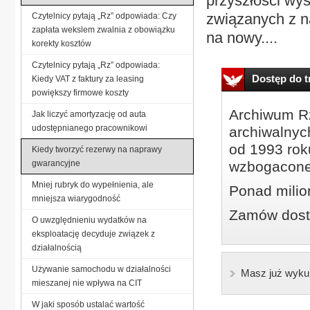
przyszłości wy
związanych z 
Czytelnicy pytają „Rz” odpowiada: Czy
zapłata wekslem zwalnia z obowiązku
na nowy....
korekty kosztów
Czytelnicy pytają „Rz” odpowiada:
Dostęp do tr
Kiedy VAT z faktury za leasing
powiększy firmowe koszty
Archiwum Rz
Jak liczyć amortyzację od auta
udostępnianego pracownikowi
archiwalnyc
od 1993 roku
Kiedy tworzyć rezerwy na naprawy
gwarancyjne
wzbogacone
Mniej rubryk do wypełnienia, ale
Ponad milio
mniejsza wiarygodność
Zamów dostę
O uwzględnieniu wydatków na
eksploatację decyduje związek z
działalnością
Używanie samochodu w działalności
Masz już wyku
mieszanej nie wpływa na CIT
W jaki sposób ustalać wartość