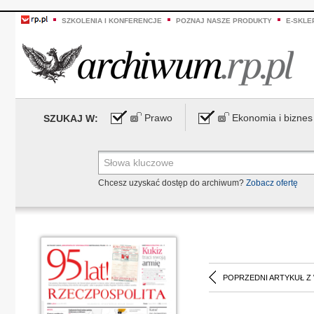
SZKOLENIA I KONFERENCJE
POZNAJ NASZE PRODUKTY
E-SKLE
Prawo
Ekonomia i biznes
SZUKAJ W:
Chcesz uzyskać dostęp do archiwum?
Zobacz ofertę
POPRZEDNI ARTYKUŁ Z