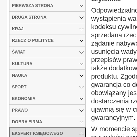
PIERWSZA STRONA
Odpowiedzialn
DRUGA STRONA
wystąpienia wad
kodeksu cywilneg
KRAJ
sprzedana rzec
RZECZ O POLITYCE
żądanie nabywc
usunięcia wady 
ŚWIAT
przepisów praw
KULTURA
także dodatkow
produktu. Zgodni
NAUKA
gwarancja co do
SPORT
obowiązany jest
EKONOMIA
dostarczenia r
ujawnią się w 
PRAWO
gwarancyjnym.
DOBRA FIRMA
W momencie spr
EKSPERT KSIĘGOWEGO