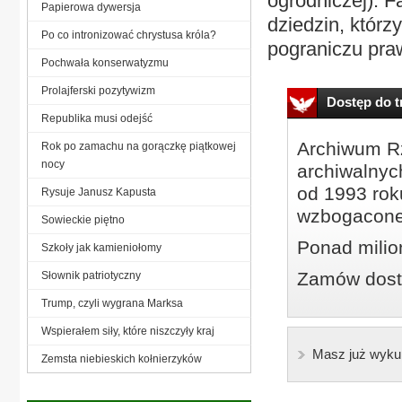
ogrodniczej). F
Papierowa dywersja
dziedzin, którz
Po co intronizować chrystusa króla?
pograniczu praw
Pochwała konserwatyzmu
Prolajferski pozytywizm
Dostęp do tr
Republika musi odejść
Archiwum Rz
Rok po zamachu na gorączkę piątkowej
nocy
archiwalnyc
od 1993 roku
Rysuje Janusz Kapusta
wzbogacone
Sowieckie piętno
Ponad milio
Szkoły jak kamieniołomy
Zamów dostę
Słownik patriotyczny
Trump, czyli wygrana Marksa
Wspierałem siły, które niszczyły kraj
Masz już wyku
Zemsta niebieskich kołnierzyków