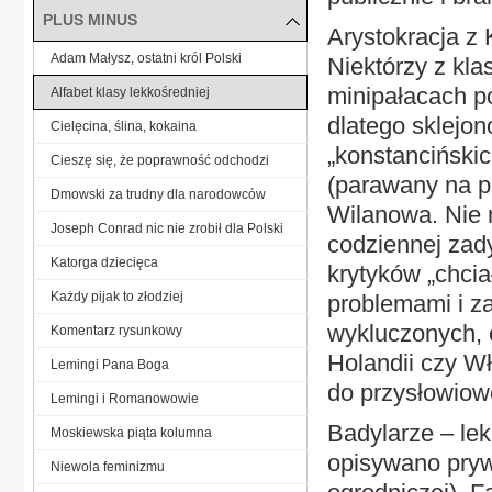
PLUS MINUS
Arystokracja z 
Adam Małysz, ostatni król Polski
Niektórzy z klas
minipałacach po
Alfabet klasy lekkośredniej
dlatego sklejon
Cielęcina, ślina, kokaina
„konstanciński
Cieszę się, że poprawność odchodzi
(parawany na pl
Dmowski za trudny dla narodowców
Wilanowa. Nie 
Joseph Conrad nic nie zrobił dla Polski
codziennej zady
Katorga dziecięca
krytyków „chcia
Każdy pijak to złodziej
problemami i za
wykluczonych, 
Komentarz rysunkowy
Holandii czy W
Lemingi Pana Boga
do przysłowiow
Lemingi i Romanowowie
Badylarze – le
Moskiewska piąta kolumna
opisywano pryw
Niewola feminizmu