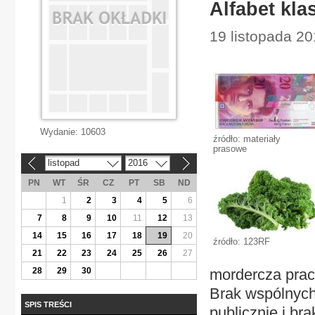
Alfabet kla
19 listopada 20
Wydanie:
10603
źródło: materiały
prasowe
listopad
2016
«
»
PN
WT
ŚR
CZ
PT
SB
ND
1
2
3
4
5
6
7
8
9
10
11
12
13
14
15
16
17
18
19
20
źródło: 123RF
21
22
23
24
25
26
27
28
29
30
mordercza prac
Brak wspólnych
SPIS TREŚCI
publicznie i bra