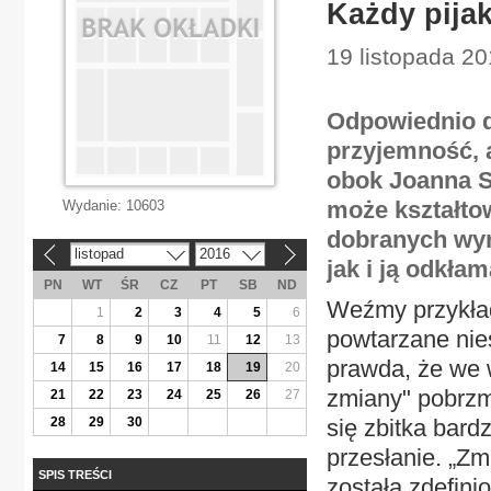
Każdy pijak
19 listopada 20
Odpowiednio 
przyjemność, a
obok Joanna S
może kształt
Wydanie:
10603
dobranych wy
listopad
2016
«
»
jak i ją odkłam
PN
WT
ŚR
CZ
PT
SB
ND
Weźmy przykład
1
2
3
4
5
6
powtarzane nie
7
8
9
10
11
12
13
prawda, że we 
14
15
16
17
18
19
20
zmiany" pobrzm
21
22
23
24
25
26
27
28
29
30
się zbitka bard
przesłanie. „Zmi
SPIS TREŚCI
została zdefini