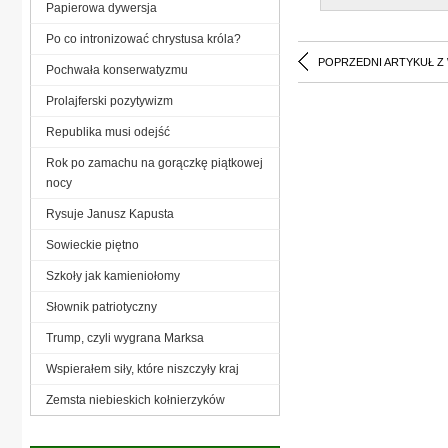
Papierowa dywersja
Po co intronizować chrystusa króla?
POPRZEDNI ARTYKUŁ Z
Pochwała konserwatyzmu
Prolajferski pozytywizm
Republika musi odejść
Rok po zamachu na gorączkę piątkowej
nocy
Rysuje Janusz Kapusta
Sowieckie piętno
Szkoły jak kamieniołomy
Słownik patriotyczny
Trump, czyli wygrana Marksa
Wspierałem siły, które niszczyły kraj
Zemsta niebieskich kołnierzyków