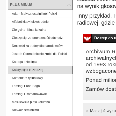
PLUS MINUS
na wynik głoso
Adam Małysz, ostatni król Polski
Inny przykład. 
radiowej, gdzie
Alfabet klasy lekkośredniej
Cielęcina, ślina, kokaina
Dostęp do tr
Cieszę się, że poprawność odchodzi
Dmowski za trudny dla narodowców
Archiwum Rz
Joseph Conrad nic nie zrobił dla Polski
archiwalnyc
Katorga dziecięca
od 1993 roku
wzbogacone
Każdy pijak to złodziej
Komentarz rysunkowy
Ponad milio
Lemingi Pana Boga
Zamów dostę
Lemingi i Romanowowie
Moskiewska piąta kolumna
Niewola feminizmu
Masz już wyku