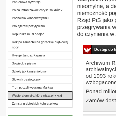
Papierowa dywersja
nieomylne, a de
Po co intronizować chrystusa króla?
niemożność pog
Pochwała konserwatyzmu
Rząd PiS jako 
przegrywania w
Prolajferski pozytywizm
do czynienia w 
Republika musi odejść
Rok po zamachu na gorączkę piątkowej
nocy
Dostęp do tr
Rysuje Janusz Kapusta
Archiwum Rz
Sowieckie piętno
archiwalnyc
Szkoły jak kamieniołomy
od 1993 roku
Słownik patriotyczny
wzbogacone
Trump, czyli wygrana Marksa
Ponad milio
Wspierałem siły, które niszczyły kraj
Zamów dostę
Zemsta niebieskich kołnierzyków