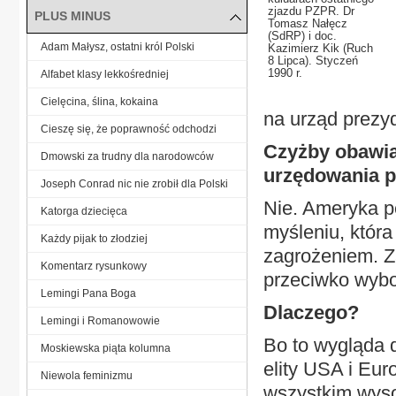
zjazdu PZPR. Dr
PLUS MINUS
Tomasz Nałęcz
(SdRP) i doc.
Adam Małysz, ostatni król Polski
Kazimierz Kik (Ruch
8 Lipca). Styczeń
1990 r.
Alfabet klasy lekkośredniej
Cielęcina, ślina, kokaina
na urząd prezy
Cieszę się, że poprawność odchodzi
Czyżby obawiał
Dmowski za trudny dla narodowców
urzędowania 
Joseph Conrad nic nie zrobił dla Polski
Nie. Ameryka p
Katorga dziecięca
myśleniu, która
Każdy pijak to złodziej
zagrożeniem. Z
Komentarz rysunkowy
przeciwko wyb
Lemingi Pana Boga
Dlaczego?
Lemingi i Romanowowie
Bo to wygląda 
Moskiewska piąta kolumna
elity USA i Eu
Niewola feminizmu
wszystkim wyso