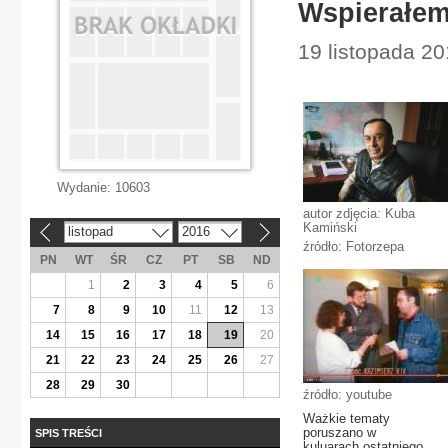
Wspierałem 
19 listopada 20
Wydanie:
10603
autor zdjęcia: Kuba
Kamiński
listopad
2016
«
»
źródło: Fotorzepa
PN
WT
ŚR
CZ
PT
SB
ND
1
2
3
4
5
6
7
8
9
10
11
12
13
14
15
16
17
18
19
20
21
22
23
24
25
26
27
28
29
30
źródło: youtube
Ważkie tematy
poruszano w
SPIS TREŚCI
kuluarach ostatniego