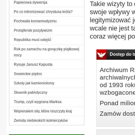
Takie wizyty to
Papierowa dywersja
swoje wpływy w
Po co intronizować chrystusa króla?
legitymizować j
Pochwała konserwatyzmu
wcale nie jest 
Prolajferski pozytywizm
coraz więcej p
Republika musi odejść
Rok po zamachu na gorączkę piątkowej
Dostęp do tr
nocy
Rysuje Janusz Kapusta
Archiwum Rz
Sowieckie piętno
archiwalnyc
Szkoły jak kamieniołomy
od 1993 roku
wzbogacone
Słownik patriotyczny
Ponad milio
Trump, czyli wygrana Marksa
Wspierałem siły, które niszczyły kraj
Zamów dostę
Zemsta niebieskich kołnierzyków