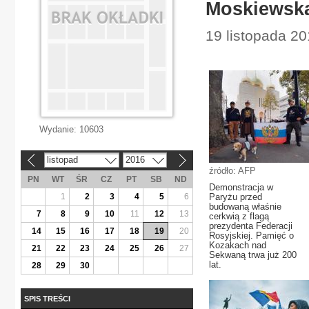
Moskiewska
19 listopada 20
Wydanie:
10603
listopad
2016
«
»
źródło: AFP
PN
WT
ŚR
CZ
PT
SB
ND
Demonstracja w
1
2
3
4
5
6
Paryżu przed
budowaną właśnie
7
8
9
10
11
12
13
cerkwią z flagą
prezydenta Federacji
14
15
16
17
18
19
20
Rosyjskiej. Pamięć o
Kozakach nad
21
22
23
24
25
26
27
Sekwaną trwa już 200
lat.
28
29
30
SPIS TREŚCI