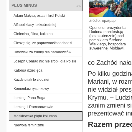
PLUS MINUS
Adam Małysz, ostatni król Polski
źródło: epa/pap
Alfabet klasy lekkośredniej
Oponenci prezydenta
Dodona manifestują
Cielęcina, ślina, kokaina
(bezskutecznie) pod
pomnikiem Stefana
Cieszę się, że poprawność odchodzi
Wielkiego, hospodara
suwerennej Mołdawii.
Dmowski za trudny dla narodowców
co Zachód nałoż
Joseph Conrad nic nie zrobił dla Polski
Katorga dziecięca
Po kilku godzin
Każdy pijak to złodziej
Mariani, w rozm
nie widział pr
Komentarz rysunkowy
Krymu. – Ludzie
Lemingi Pana Boga
zanim zmieni si
Lemingi i Romanowowie
prezentować in
Moskiewska piąta kolumna
Razem przec
Niewola feminizmu