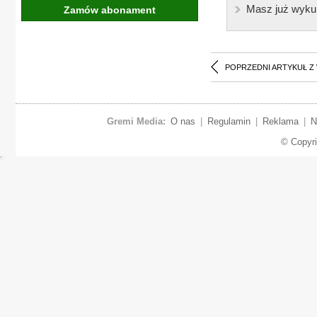
Masz już wyku
Zamów abonament
POPRZEDNI ARTYKUŁ Z
Gremi Media:
O nas
|
Regulamin
|
Reklama
|
N
© Copyr