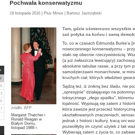
Pochwała konserwatyzmu
19 listopada 2016 | Plus Minus | Bartosz Jastrzębski
Tam, gdzie uśmiercono wszystkie 
zaś połyka na końcu i samą demokr
To, co w czasach Edmunda Burke'a [irl
nowoczesnego konserwatyzmu – przyp.
stało się obecnie rzeczywistością. Ws
(a już zwłaszcza lewicujący) zachowują
absolutne tabulae rasae, a przy tym 
samodzierżawni monarchowie, w mini
kruchych ciał, których władztwo gwar
D
6
Sądzą też, iż znikną bez śladu, nie p
„opresyjnie" działającego na potomny
13
toksycznego „złego spadku", któremu c
20
lojalność. Wypisują się zatem z histor
źródło: AFP
27
która zawsze jest przecież historyczną
ukształtowanych znaczeniach, sensac
Margaret Thatcher i
Ronald Reagan w
jednak z historii i kultury, tracą oni w
Białym Domu,
pozwoliłyby im czynić użytek z tak waż
listopad 1988 r.
Wybierają zatem z życia to, co zabawne