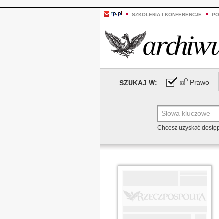
SZKOLENIA I KONFERENCJE
PO
Prawo
SZUKAJ W:
Chcesz uzyskać dostę