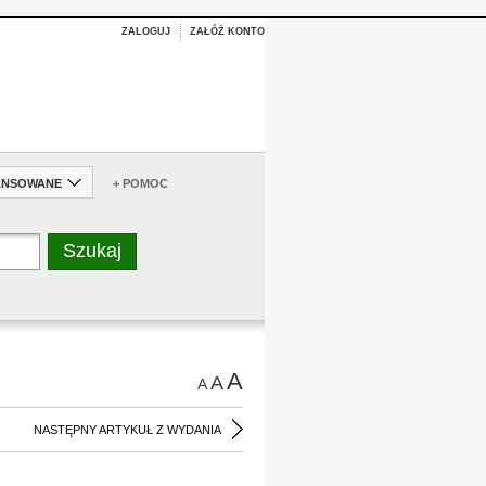
ZALOGUJ
ZAŁÓŻ KONTO
ANSOWANE
+ POMOC
A
A
A
NASTĘPNY ARTYKUŁ Z WYDANIA