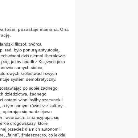
wartości, pozostaje mamona. Ona
ację.
andzki filozof, twórca
 red. było ponurą antyutopią,
zechwładni dziś niemal liberałowie
 się, jakby spadli z Księżyca jako
panowie samych siebie,
aturowych królestwach swych
antuje system demokratyczny.
ozostawiając po sobie żadnego
ch dziedzictwa, żadnego
i ostatni winni byliby szacunek i
ii, a tym samym również z kultury –
, opierając się na dziejowo
h i wzorcach. Emancypując się
szelkie drogowskazy, które
nej przecież dla nich autonomii.
, „fajne", śmieszne; to, co lekkie,