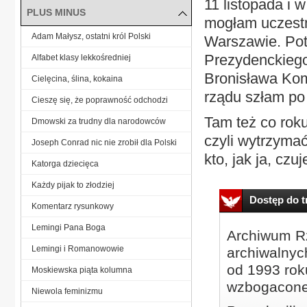
11 listopada i 
PLUS MINUS
mogłam uczestn
Adam Małysz, ostatni król Polski
Warszawie. Pot
Prezydenckiego
Alfabet klasy lekkośredniej
Bronisława Kom
Cielęcina, ślina, kokaina
rządu szłam po
Cieszę się, że poprawność odchodzi
Tam też co roku
Dmowski za trudny dla narodowców
czyli wytrzymać
Joseph Conrad nic nie zrobił dla Polski
kto, jak ja, czuje
Katorga dziecięca
Każdy pijak to złodziej
Dostęp do tr
Komentarz rysunkowy
Lemingi Pana Boga
Archiwum Rz
Lemingi i Romanowowie
archiwalnyc
od 1993 roku
Moskiewska piąta kolumna
wzbogacone
Niewola feminizmu