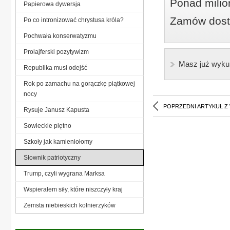
Ponad milio
Papierowa dywersja
Zamów dostę
Po co intronizować chrystusa króla?
Pochwała konserwatyzmu
Prolajferski pozytywizm
Masz już wyku
Republika musi odejść
Rok po zamachu na gorączkę piątkowej
nocy
POPRZEDNI ARTYKUŁ Z
Rysuje Janusz Kapusta
Sowieckie piętno
Szkoły jak kamieniołomy
Słownik patriotyczny
Trump, czyli wygrana Marksa
Wspierałem siły, które niszczyły kraj
Zemsta niebieskich kołnierzyków