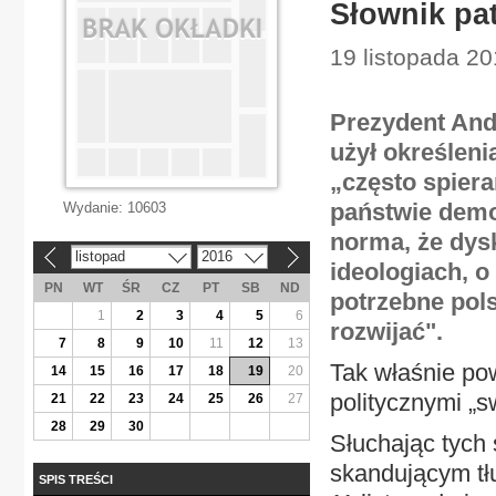
Słownik pa
19 listopada 2
Prezydent And
użył określeni
„często spier
państwie demo
Wydanie:
10603
norma, że dysk
listopad
2016
«
»
ideologiach, o
PN
WT
ŚR
CZ
PT
SB
ND
potrzebne pol
1
2
3
4
5
6
rozwijać".
7
8
9
10
11
12
13
Tak właśnie po
14
15
16
17
18
19
20
politycznymi „s
21
22
23
24
25
26
27
28
29
30
Słuchając tych
skandującym tł
SPIS TREŚCI