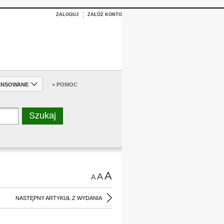
ZALOGUJ
ZAŁÓŻ KONTO
ANSOWANE
+ POMOC
A
A
A
NASTĘPNY ARTYKUŁ Z WYDANIA