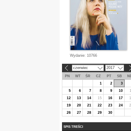
Wydanie:
10766
czerwiec
2017
«
»
PN
WT
ŚR
CZ
PT
SB
N
1
2
3
5
6
7
8
9
10
12
13
14
15
16
17
19
20
21
22
23
24
26
27
28
29
30
SPIS TREŚCI