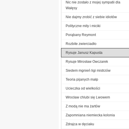
Nic nie zostało z mojej sympatii dla
Wałęsy
Nie dajmy zrobić z siebie idiotów
Polityczne mity i miciki
Porąbany Reymont
Rozbite zwierciadło
Rysuje Janusz Kapusta
Rysuje Mirosław Owczarek
Siedem mgnień ligi mistrzów
Teoria pijanych małp
Ucieczka od wielkości
Wrocław chlubi się Lwowem
Z modą nie ma żartów
Zapomniana niemiecka kolonia
Zdrajca w dęciaku