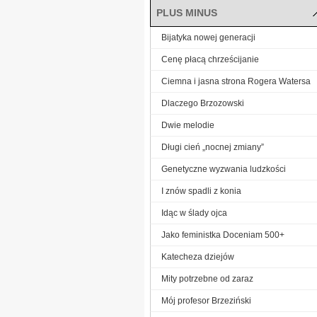
PLUS MINUS
Bijatyka nowej generacji
Cenę płacą chrześcijanie
Ciemna i jasna strona Rogera Watersa
Dlaczego Brzozowski
Dwie melodie
Długi cień „nocnej zmiany”
Genetyczne wyzwania ludzkości
I znów spadli z konia
Idąc w ślady ojca
Jako feministka Doceniam 500+
Katecheza dziejów
Mity potrzebne od zaraz
Mój profesor Brzeziński