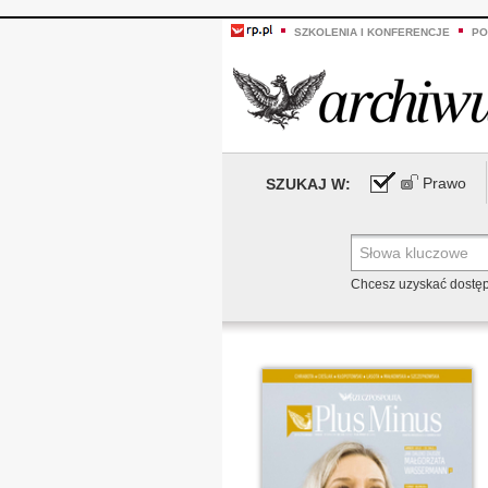
SZKOLENIA I KONFERENCJE
PO
Prawo
SZUKAJ W:
Chcesz uzyskać dostę