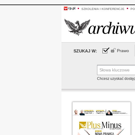
SZKOLENIA I KONFERENCJE
PO
Prawo
SZUKAJ W:
Chcesz uzyskać dostę