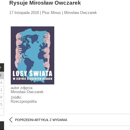
Rysuje Mirosław Owczarek
17 listopada 2018 | Plus Minus | Mirosław Owczarek
D
4
autor zdjęcia:
11
Mirosław Owczarek
18
źródło:
Rzeczpospolita
25
POPRZEDNI ARTYKUŁ Z WYDANIA