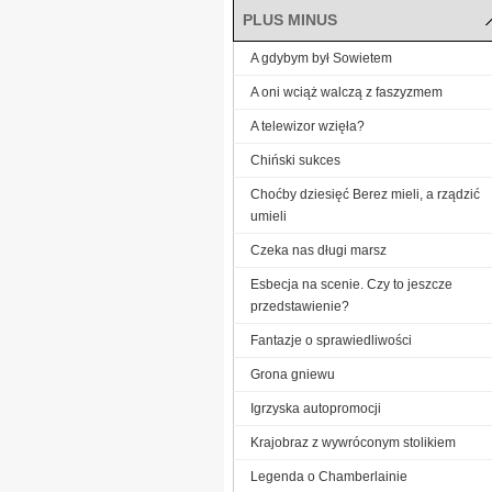
PLUS MINUS
A gdybym był Sowietem
A oni wciąż walczą z faszyzmem
A telewizor wzięła?
Chiński sukces
Choćby dziesięć Berez mieli, a rządzić
umieli
Czeka nas długi marsz
Esbecja na scenie. Czy to jeszcze
przedstawienie?
Fantazje o sprawiedliwości
Grona gniewu
Igrzyska autopromocji
Krajobraz z wywróconym stolikiem
Legenda o Chamberlainie