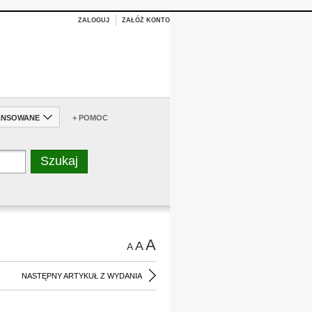
ZALOGUJ
ZAŁÓŻ KONTO
ANSOWANE
+ POMOC
A
A
A
NASTĘPNY ARTYKUŁ Z WYDANIA