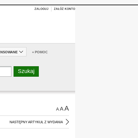
ZALOGUJ
ZAŁÓŻ KONTO
ANSOWANE
+ POMOC
A
A
A
NASTĘPNY ARTYKUŁ Z WYDANIA