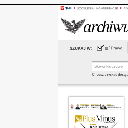
SZKOLENIA I KONFERENCJE
PO
Prawo
SZUKAJ W:
Chcesz uzyskać dostę