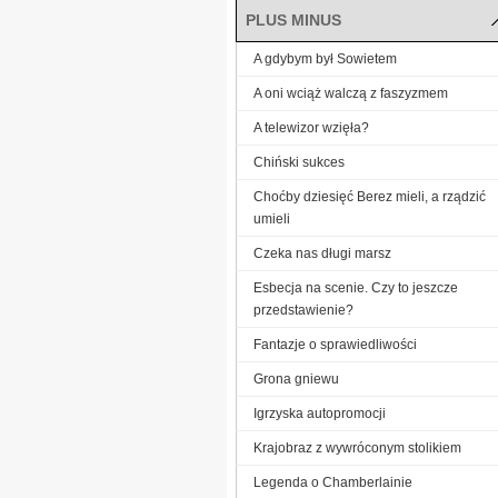
PLUS MINUS
A gdybym był Sowietem
A oni wciąż walczą z faszyzmem
A telewizor wzięła?
Chiński sukces
Choćby dziesięć Berez mieli, a rządzić
umieli
Czeka nas długi marsz
Esbecja na scenie. Czy to jeszcze
przedstawienie?
Fantazje o sprawiedliwości
Grona gniewu
Igrzyska autopromocji
Krajobraz z wywróconym stolikiem
Legenda o Chamberlainie