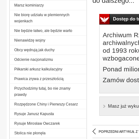
do dalszego...
Marsz kominiarzy
Nie biorę udziału w plemiennych
Dostęp do tr
wojenkach
Nie będzie łatwo, ale będzie warto
Archiwum Rz
Nienawidzę wojny
archiwalnyc
od 1993 roku
Obcy wędrują jak duchy
wzbogacone
Odcienie nacjonalizmu
Ponad milio
Piłkarski arkusz kalkulacyjny
Zamów dostę
Prawica zrywa z przeszłością
Przychodzimy tutaj, bo nie znamy
prawdy
Rozpędzone Chiny i Pierwszy Cesarz
Masz już wyku
Rysuje Janusz Kapusta
Rysuje Mirosław Owczarek
POPRZEDNI ARTYKUŁ Z
Stolica nie płonęła