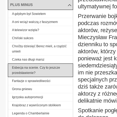
PLUS MINUS
ultymatywnej fo
A gdybym był Sowietem
Przerwanie boj
podczas rozmów
A oni wciąż walczą z faszyzmem
aktorów, reżys
A telewizor wzięła?
Mieczysław Fra
Chiński sukces
dzienniku to sp
Choćby dziesięć Berez mieli, a rządzić
aktorów, którzy
umieli
ponieważ jest kł
Czeka nas długi marsz
siedemdziesiąt
Esbecja na scenie. Czy to jeszcze
im nie przeszka
przedstawienie?
specjalnych prz
Fantazje o sprawiedliwości
dziś także zaró
Grona gniewu
aktorzy z różn
Igrzyska autopromocji
delikatnie mówi
Krajobraz z wywróconym stolikiem
Spotkanie pogłę
Legenda o Chamberlainie