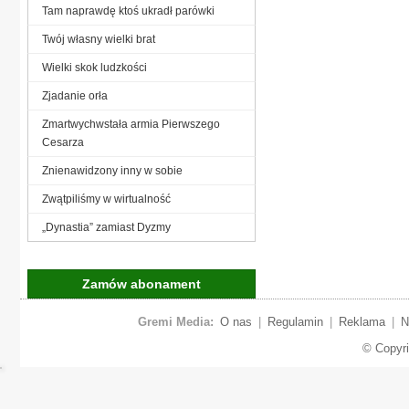
Tam naprawdę ktoś ukradł parówki
Twój własny wielki brat
Wielki skok ludzkości
Zjadanie orła
Zmartwychwstała armia Pierwszego
Cesarza
Znienawidzony inny w sobie
Zwątpiliśmy w wirtualność
„Dynastia” zamiast Dyzmy
Zamów abonament
Gremi Media:
O nas
|
Regulamin
|
Reklama
|
N
© Copyr