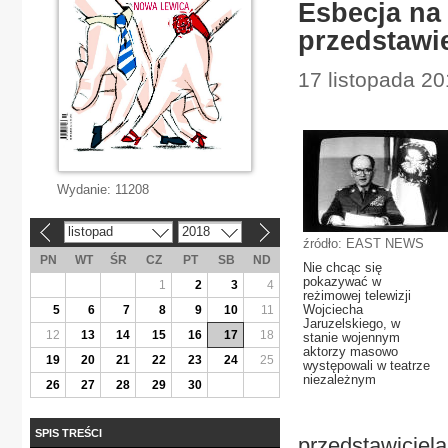
Esbecja na 
przedstawi
17 listopada 20
Wydanie:
11208
listopad
2018
«
»
źródło: EAST NEWS
PN
WT
ŚR
CZ
PT
SB
ND
Nie chcąc się
pokazywać w
1
2
3
4
reżimowej telewizji
Wojciecha
5
6
7
8
9
10
11
Jaruzelskiego, w
12
13
14
15
16
17
18
stanie wojennym
aktorzy masowo
19
20
21
22
23
24
25
występowali w teatrze
niezależnym
26
27
28
29
30
SPIS TREŚCI
przedstawiciel