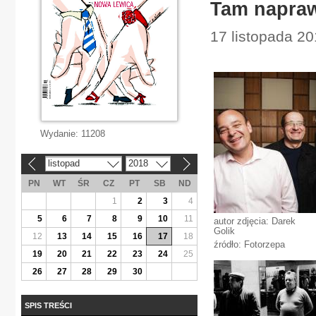
Tam napraw
17 listopada 20
Wydanie:
11208
listopad
2018
«
»
PN
WT
ŚR
CZ
PT
SB
ND
1
2
3
4
5
6
7
8
9
10
11
autor zdjęcia: Darek
Golik
12
13
14
15
16
17
18
źródło: Fotorzepa
19
20
21
22
23
24
25
26
27
28
29
30
SPIS TREŚCI