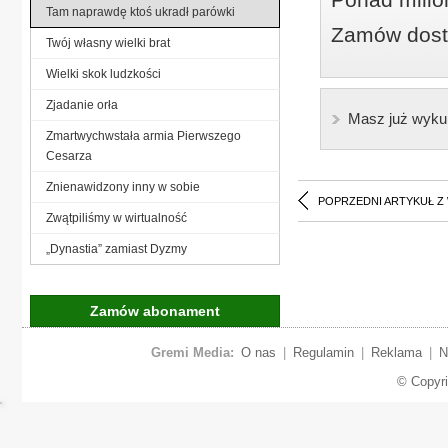
Tam naprawdę ktoś ukradł parówki
Zamów dostę
Twój własny wielki brat
Wielki skok ludzkości
Zjadanie orła
Masz już wyku
Zmartwychwstała armia Pierwszego
Cesarza
Znienawidzony inny w sobie
POPRZEDNI ARTYKUŁ Z
Zwątpiliśmy w wirtualność
„Dynastia” zamiast Dyzmy
Zamów abonament
Gremi Media:
O nas
|
Regulamin
|
Reklama
|
N
© Copyr