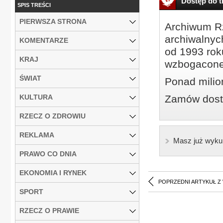
Dostęp do tr
SPIS TREŚCI
PIERWSZA STRONA
Archiwum Rz
archiwalnyc
KOMENTARZE
od 1993 roku
KRAJ
wzbogacone
ŚWIAT
Ponad milio
KULTURA
Zamów dostę
RZECZ O ZDROWIU
REKLAMA
Masz już wyku
PRAWO CO DNIA
EKONOMIA I RYNEK
POPRZEDNI ARTYKUŁ Z
SPORT
RZECZ O PRAWIE