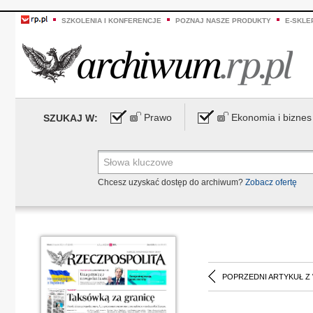
SZKOLENIA I KONFERENCJE
POZNAJ NASZE PRODUKTY
E-SKLE
Prawo
Ekonomia i biznes
SZUKAJ W:
Chcesz uzyskać dostęp do archiwum?
Zobacz ofertę
POPRZEDNI ARTYKUŁ Z