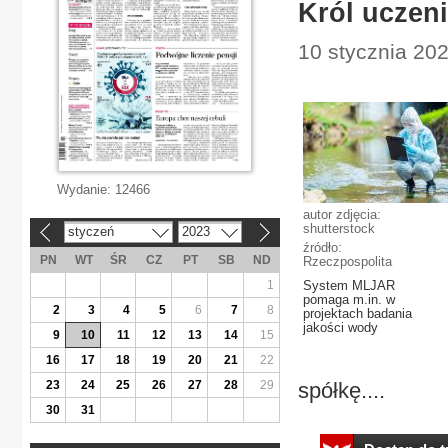
Król uczen
10 stycznia 202
Wydanie:
12466
autor zdjęcia:
shutterstock
styczeń
2023
«
»
źródło:
PN
WT
ŚR
CZ
PT
SB
ND
Rzeczpospolita
1
System MLJAR
pomaga m.in. w
2
3
4
5
6
7
8
projektach badania
jakości wody
9
10
11
12
13
14
15
16
17
18
19
20
21
22
23
24
25
26
27
28
29
spółkę....
30
31