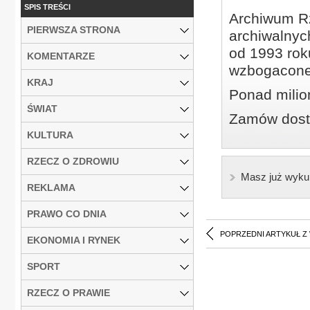
SPIS TREŚCI
Archiwum Rz
PIERWSZA STRONA
archiwalnyc
od 1993 roku
KOMENTARZE
wzbogacone
KRAJ
Ponad milio
ŚWIAT
Zamów dostę
KULTURA
RZECZ O ZDROWIU
Masz już wyku
REKLAMA
PRAWO CO DNIA
POPRZEDNI ARTYKUŁ Z
EKONOMIA I RYNEK
SPORT
RZECZ O PRAWIE