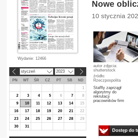
Nowe oblicz
10 stycznia 202
Wydanie:
12466
autor zdjęcia:
shutterstock
styczeń
2023
«
»
źródło:
PN
WT
ŚR
CZ
PT
SB
ND
Rzeczpospolita
Staffly zaprzągł
1
algorytmy do
2
3
4
5
6
7
8
rekrutacji
pracowników firm
9
10
11
12
13
14
15
16
17
18
19
20
21
22
23
24
25
26
27
28
29
30
31
Dostęp do tr