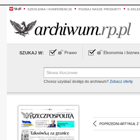
SZKOLENIA I KONFERENCJE
POZNAJ NASZE PRODUKTY
E-SKLE
Prawo
Ekonomia i biznes
SZUKAJ W:
Chcesz uzyskać dostęp do archiwum?
Zobacz ofertę
POPRZEDNI ARTYKUŁ Z