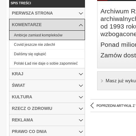
SPIS TREŚCI
Archiwum Rz
PIERWSZA STRONA
archiwalnyc
KOMENTARZE
od 1993 roku
wzbogacone
Ambicje zamiast kompleksów
Ponad milio
Covid jeszcze nie zdechł
Zamów dostę
Daliśmy się ogłupić
Polski Ład nie daje o sobie zapomnieć
KRAJ
Masz już wyku
ŚWIAT
KULTURA
POPRZEDNI ARTYKUŁ Z
RZECZ O ZDROWIU
REKLAMA
PRAWO CO DNIA