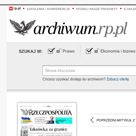
SZKOLENIA I KONFERENCJE
POZNAJ NASZE PRODUKTY
E-SKLE
Prawo
Ekonomia i biznes
SZUKAJ W:
Chcesz uzyskać dostęp do archiwum?
Zobacz ofertę
POPRZEDNI ARTYKUŁ Z