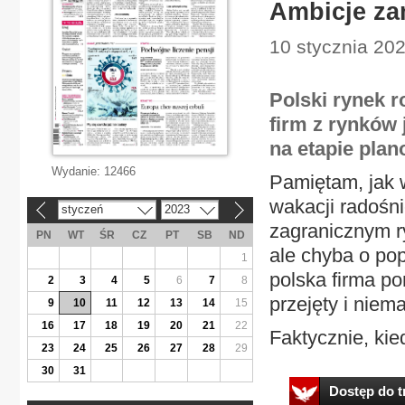
Ambicje za
10 stycznia 20
Polski rynek r
firm z rynków 
na etapie plan
Wydanie:
12466
Pamiętam, jak w
wakacji radośn
styczeń
2023
«
»
zagranicznym ry
PN
WT
ŚR
CZ
PT
SB
ND
ale chyba o po
1
polska firma po
2
3
4
5
6
7
8
przejęty i niem
9
10
11
12
13
14
15
16
17
18
19
20
21
22
Faktycznie, kie
23
24
25
26
27
28
29
30
31
Dostęp do tr