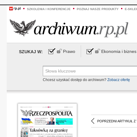
SZKOLENIA I KONFERENCJE
POZNAJ NASZE PRODUKTY
E-SKLE
Prawo
Ekonomia i biznes
SZUKAJ W:
Chcesz uzyskać dostęp do archiwum?
Zobacz ofertę
POPRZEDNI ARTYKUŁ Z