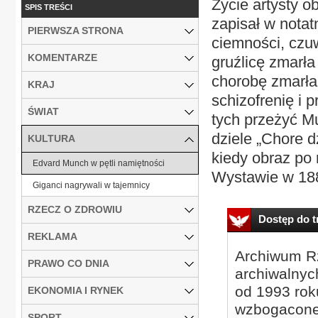
Życie artysty o
SPIS TREŚCI
zapisał w notat
PIERWSZA STRONA
ciemności, czuw
KOMENTARZE
gruźlicę zmarła
chorobę zmarła 
KRAJ
schizofrenię i 
ŚWIAT
tych przeżyć M
dziele „Chore 
KULTURA
kiedy obraz po 
Edvard Munch w pętli namiętności
Wystawie w 1886
Giganci nagrywali w tajemnicy
RZECZ O ZDROWIU
Dostęp do tr
REKLAMA
Archiwum Rz
PRAWO CO DNIA
archiwalnyc
od 1993 roku
EKONOMIA I RYNEK
wzbogacone
SPORT