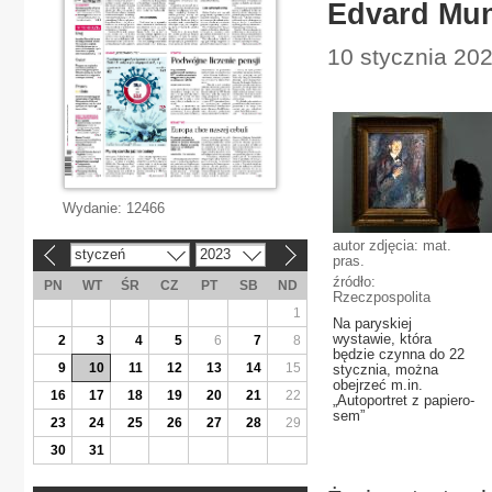
Edvard Mun
10 stycznia 202
Wydanie:
12466
autor zdjęcia: mat.
styczeń
2023
«
»
pras.
źródło:
PN
WT
ŚR
CZ
PT
SB
ND
Rzeczpospolita
1
Na paryskiej
wystawie, która
2
3
4
5
6
7
8
będzie czynna do 22
9
10
11
12
13
14
15
stycznia, można
obejrzeć m.in.
16
17
18
19
20
21
22
„Autoportret z papiero-
sem”
23
24
25
26
27
28
29
30
31