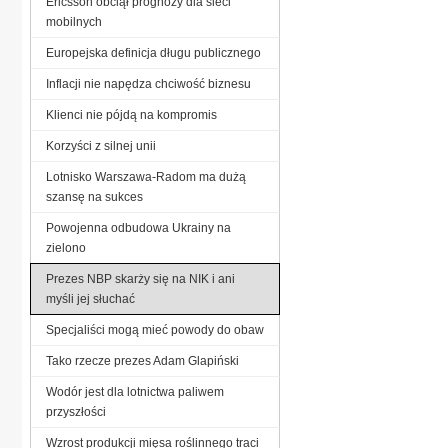
Ericsson obciął prognozy dla sieci
mobilnych
Europejska definicja długu publicznego
Inflacji nie napędza chciwość biznesu
Klienci nie pójdą na kompromis
Korzyści z silnej unii
Lotnisko Warszawa-Radom ma dużą
szansę na sukces
Powojenna odbudowa Ukrainy na
zielono
Prezes NBP skarży się na NIK i ani
myśli jej słuchać
Specjaliści mogą mieć powody do obaw
Tako rzecze prezes Adam Glapiński
Wodór jest dla lotnictwa paliwem
przyszłości
Wzrost produkcji mięsa roślinnego traci