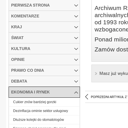
PIERWSZA STRONA
Archiwum Rz
archiwalnyc
KOMENTARZE
od 1993 roku
KRAJ
wzbogacone
ŚWIAT
Ponad milio
Zamów dostę
KULTURA
OPINIE
PRAWO CO DNIA
Masz już wyku
DEBATA
EKONOMIA I RYNEK
POPRZEDNI ARTYKUŁ Z
Cukier znów bardziej gorzki
Dezinflacja ominie sektor usługowy
Dłuższe kolejki do stomatologów