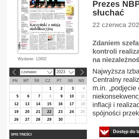
Prezes NBP 
słuchać
22 czerwca 2023
Zdaniem szefa
kontroli reali
na niezależno
Wydanie:
12602
Najwyższa Izba
czerwiec
2023
«
»
Centralny reali
PN
WT
ŚR
CZ
PT
SB
ND
m.in. „podjęcie
1
2
3
4
niekonsekwencj
5
6
7
8
9
10
11
inflacji i realiz
12
13
14
15
16
17
18
spójności przek
19
20
21
22
23
24
25
26
27
28
29
30
Dostęp do tr
SPIS TREŚCI