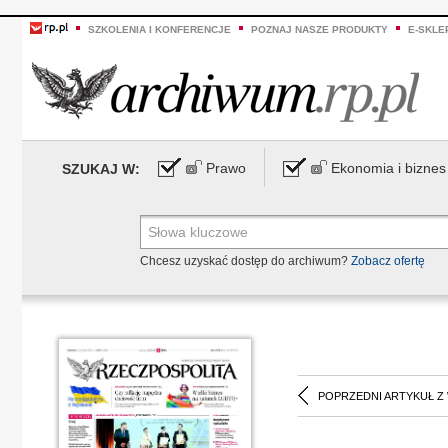
SZKOLENIA I KONFERENCJE
POZNAJ NASZE PRODUKTY
E-SKLE
Prawo
Ekonomia i biznes
SZUKAJ W:
Chcesz uzyskać dostęp do archiwum?
Zobacz ofertę
POPRZEDNI ARTYKUŁ Z