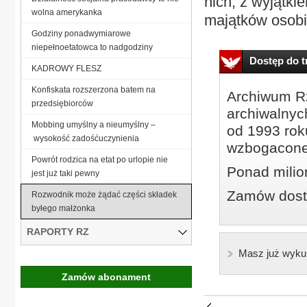
nich, z wyjątki
wolna amerykanka
majątków osobi
Godziny ponadwymiarowe
niepełnoetatowca to nadgodziny
Dostęp do tr
KADROWY FLESZ
Konfiskata rozszerzona batem na
Archiwum Rz
przedsiębiorców
archiwalnyc
Mobbing umyślny a nieumyślny –
od 1993 roku
wysokość zadośćuczynienia
wzbogacone
Powrót rodzica na etat po urlopie nie
Ponad milio
jest już taki pewny
Zamów dostę
Rozwodnik może żądać części składek
byłego małżonka
RAPORTY RZ
Masz już wyku
Zamów abonament