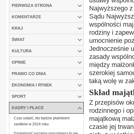
ustawy wspóln
PIERWSZA STRONA
Najwyższego z 9
Sądu Najwyższe
KOMENTARZE
wspólności maj
KRAJ
rodziny i zapew
umocnienie poz
ŚWIAT
Jednocześnie u
KULTURA
zasady wspólno
OPINIE
między małżonk
szerokiej samo
PRAWO CO DNIA
taką wolę w za
EKONOMIA I RYNEK
Skład mają
SPORT
Z przepisów okr
KADRY I PŁACE
rodzinnego i o
majątkową małż
Czas ustalić, kto będzie płatnikiem
zasiłków w 2024 roku
czasie jej trwa
Działalność socjalna pracodawcy to nie