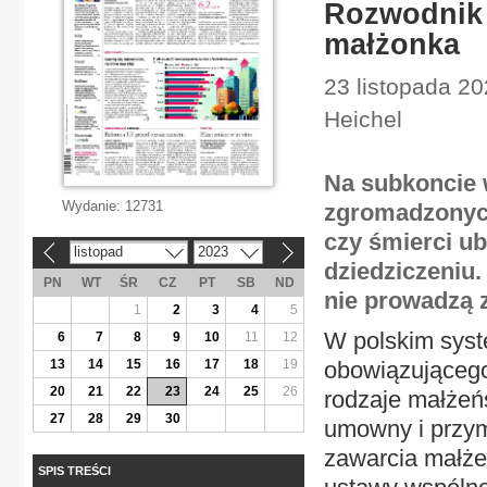
Rozwodnik 
małżonka
23 listopada 20
Heichel
Na subkoncie 
Wydanie:
12731
zgromadzonych
czy śmierci ub
listopad
2023
«
»
dziedziczeniu.
PN
WT
ŚR
CZ
PT
SB
ND
nie prowadzą 
1
2
3
4
5
W polskim sys
6
7
8
9
10
11
12
13
14
15
16
17
18
19
obowiązującego
20
21
22
23
24
25
26
rodzaje małżeńs
27
28
29
30
umowny i przym
zawarcia małż
SPIS TREŚCI