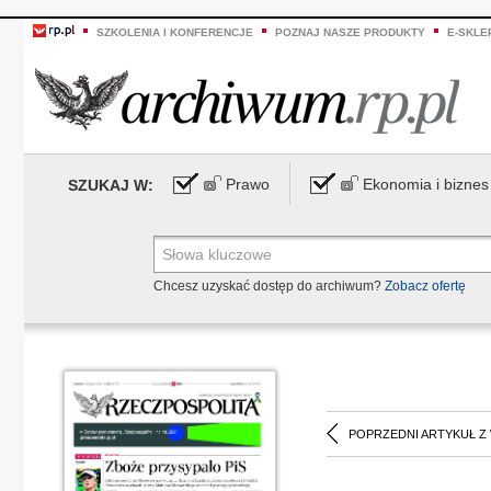
SZKOLENIA I KONFERENCJE
POZNAJ NASZE PRODUKTY
E-SKLE
Prawo
Ekonomia i biznes
SZUKAJ W:
Chcesz uzyskać dostęp do archiwum?
Zobacz ofertę
POPRZEDNI ARTYKUŁ Z