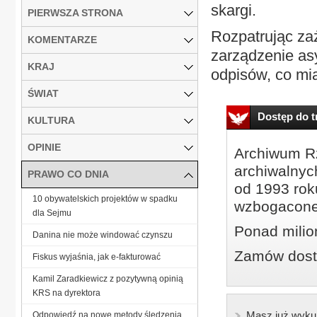
skargi.
PIERWSZA STRONA
Rozpatrując za
KOMENTARZE
zarządzenie asy
KRAJ
odpisów, co mia
ŚWIAT
Dostęp do tr
KULTURA
OPINIE
Archiwum Rz
archiwalnyc
PRAWO CO DNIA
od 1993 roku
10 obywatelskich projektów w spadku
wzbogacone
dla Sejmu
Ponad milio
Danina nie może windować czynszu
Zamów dostę
Fiskus wyjaśnia, jak e-fakturować
Kamil Zaradkiewicz z pozytywną opinią
KRS na dyrektora
Masz już wyku
Odpowiedź na nowe metody śledzenia