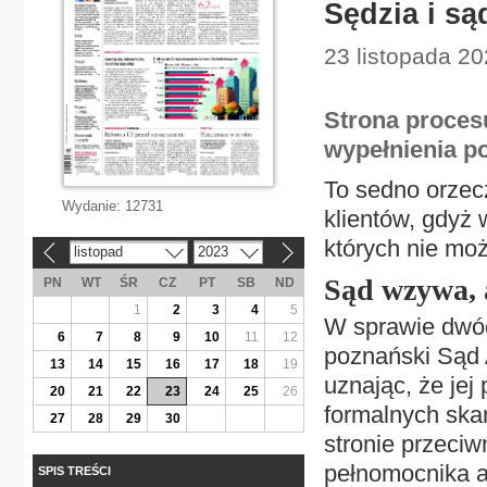
Sędzia i są
23 listopada 2
Strona proces
wypełnienia p
To sedno orzec
Wydanie:
12731
klientów, gdyż
których nie mo
listopad
2023
«
»
Sąd wzywa, 
PN
WT
ŚR
CZ
PT
SB
ND
1
2
3
4
5
W sprawie dwóc
6
7
8
9
10
11
12
poznański Sąd A
13
14
15
16
17
18
19
uznając, że jej
20
21
22
23
24
25
26
formalnych skar
27
28
29
30
stronie przeci
pełnomocnika a
SPIS TREŚCI