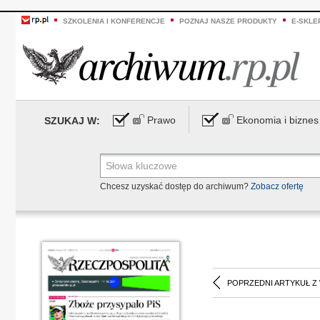
SZKOLENIA I KONFERENCJE
POZNAJ NASZE PRODUKTY
E-SKLE
Prawo
Ekonomia i biznes
SZUKAJ W:
Chcesz uzyskać dostęp do archiwum?
Zobacz ofertę
POPRZEDNI ARTYKUŁ Z