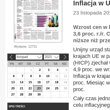
Inflacja w 
23 listopada 20
Wzrost cen w 
3,6 proc. r./r.
niższe niż prz
Wydanie:
12731
Unijny urząd st
krajach UE w p
listopad
2023
«
»
(HICP) zjechał 
PN
WT
ŚR
CZ
PT
SB
ND
4,9 proc. we wr
1
2
3
4
5
Inflacja w kraj
6
7
8
9
10
11
12
proc. Miesiąc w
13
14
15
16
17
18
19
proc.
20
21
22
23
24
25
26
27
28
29
30
Cały czas jedna
celu inflacyjn
SPIS TREŚCI