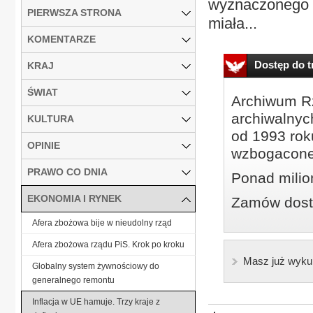
wyznaczonego n
PIERWSZA STRONA
miała...
KOMENTARZE
Dostęp do tr
KRAJ
ŚWIAT
Archiwum Rz
archiwalnyc
KULTURA
od 1993 roku
OPINIE
wzbogacone
PRAWO CO DNIA
Ponad milio
EKONOMIA I RYNEK
Zamów dostę
Afera zbożowa bije w nieudolny rząd
Afera zbożowa rządu PiS. Krok po kroku
Masz już wyku
Globalny system żywnościowy do
generalnego remontu
Inflacja w UE hamuje. Trzy kraje z