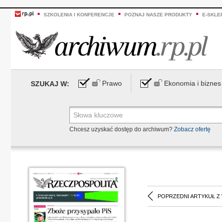
SZKOLENIA I KONFERENCJE
POZNAJ NASZE PRODUKTY
E-SKLE
Prawo
Ekonomia i biznes
SZUKAJ W:
Chcesz uzyskać dostęp do archiwum?
Zobacz ofertę
POPRZEDNI ARTYKUŁ Z